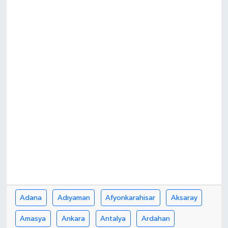
Yönetim Kurulu
Yüksek İstişare Kurulu
Sanat
Adana
Adıyaman
Afyonkarahisar
Aksaray
Amasya
Ankara
Antalya
Ardahan