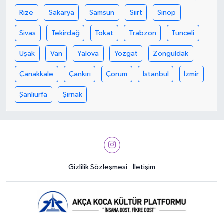
Rize
Sakarya
Samsun
Siirt
Sinop
Sivas
Tekirdağ
Tokat
Trabzon
Tunceli
Uşak
Van
Yalova
Yozgat
Zonguldak
Çanakkale
Çankırı
Çorum
İstanbul
İzmir
Şanlıurfa
Şırnak
Gizlilik Sözleşmesi
İletişim