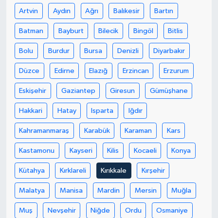
Artvin
Aydın
Ağrı
Balıkesir
Bartın
Batman
Bayburt
Bilecik
Bingöl
Bitlis
Bolu
Burdur
Bursa
Denizli
Diyarbakır
Düzce
Edirne
Elazığ
Erzincan
Erzurum
Eskişehir
Gaziantep
Giresun
Gümüşhane
Hakkari
Hatay
Isparta
Iğdır
Kahramanmaraş
Karabük
Karaman
Kars
Kastamonu
Kayseri
Kilis
Kocaeli
Konya
Kütahya
Kırklareli
Kırıkkale
Kırşehir
Malatya
Manisa
Mardin
Mersin
Muğla
Muş
Nevşehir
Niğde
Ordu
Osmaniye