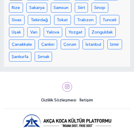
Rize
Sakarya
Samsun
Siirt
Sinop
Sivas
Tekirdağ
Tokat
Trabzon
Tunceli
Uşak
Van
Yalova
Yozgat
Zonguldak
Çanakkale
Çankırı
Çorum
İstanbul
İzmir
Şanlıurfa
Şırnak
Gizlilik Sözleşmesi
İletişim