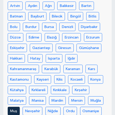
Artvin
Aydın
Ağrı
Balıkesir
Bartın
Batman
Bayburt
Bilecik
Bingöl
Bitlis
Bolu
Burdur
Bursa
Denizli
Diyarbakır
Düzce
Edirne
Elazığ
Erzincan
Erzurum
Eskişehir
Gaziantep
Giresun
Gümüşhane
Hakkari
Hatay
Isparta
Iğdır
Kahramanmaraş
Karabük
Karaman
Kars
Kastamonu
Kayseri
Kilis
Kocaeli
Konya
Kütahya
Kırklareli
Kırıkkale
Kırşehir
Malatya
Manisa
Mardin
Mersin
Muğla
Muş
Nevşehir
Niğde
Ordu
Osmaniye