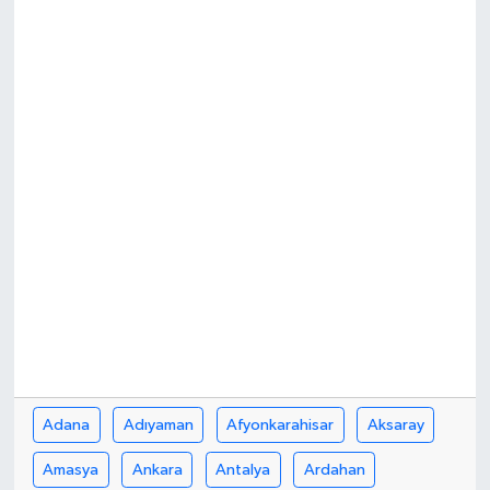
Yönetim Kurulu
Yüksek İstişare Kurulu
Sanat
Adana
Adıyaman
Afyonkarahisar
Aksaray
Amasya
Ankara
Antalya
Ardahan