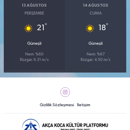
13 AĞUSTOS
14 AĞUSTOS
PERŞEMBE
CUMA
°
°
21
18
Güneşli
Güneşli
Nem: %60
Nem: %67
Rüzgar: 6.31 m/s
Rüzgar: 4.50 m/s
Gizlilik Sözleşmesi
İletişim