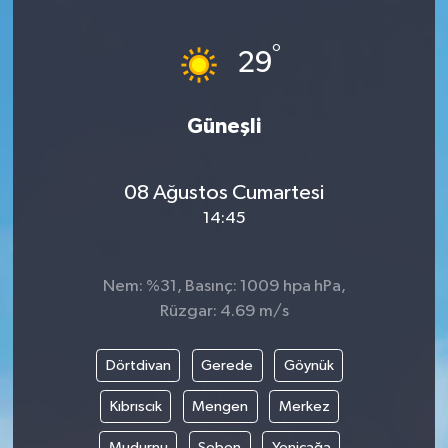
Yönetim Kurulu
°
29
Yüksek İstişare Kurulu
Güneşli
Sanat
08 Ağustos Cumartesi
14:45
Nem: %31, Basınç: 1009 hpa hPa,
Rüzgar: 4.69 m/s
Dörtdivan
Gerede
Göynük
Kıbrıscık
Mengen
Merkez
Mudurnu
Seben
Yeniçağa