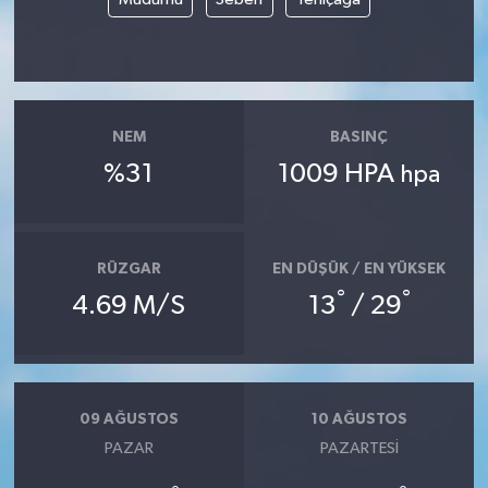
NEM
BASINÇ
%31
1009 HPA
hpa
RÜZGAR
EN DÜŞÜK / EN YÜKSEK
°
°
4.69 M/S
13
/ 29
09 AĞUSTOS
10 AĞUSTOS
PAZAR
PAZARTESI