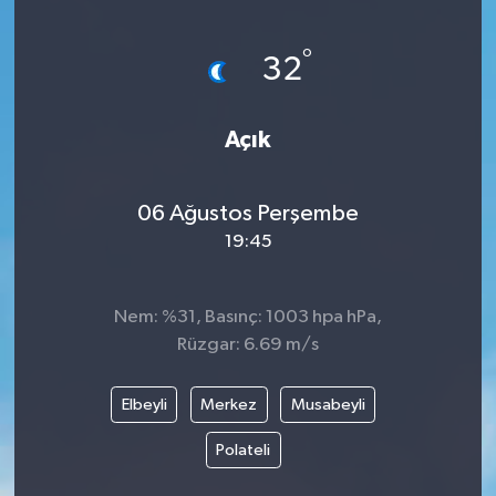
Yönetim Kurulu
°
32
Yüksek İstişare Kurulu
Açık
Sanat
06 Ağustos Perşembe
19:45
Nem: %31, Basınç: 1003 hpa hPa,
Rüzgar: 6.69 m/s
Elbeyli
Merkez
Musabeyli
Polateli