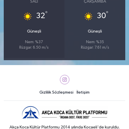
SALI
ÇARŞAMBA
°
°
32
30
Güneşli
Güneşli
Nem: %37
Nem: %35
Rüzgar: 6.50 m/s
Rüzgar: 7.61 m/s
Gizlilik Sözleşmesi
İletişim
Akça Koca Kültür Platformu 2014 yılında Kocaeli'de kuruldu.