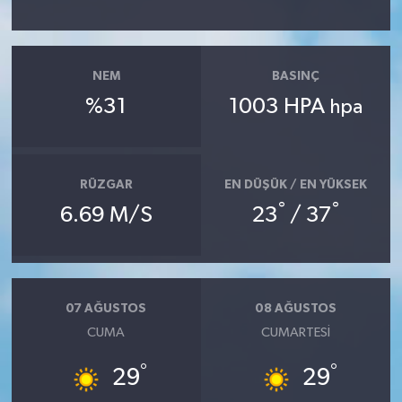
NEM
BASINÇ
%31
1003 HPA
hpa
RÜZGAR
EN DÜŞÜK / EN YÜKSEK
°
°
6.69 M/S
23
/ 37
07 AĞUSTOS
08 AĞUSTOS
CUMA
CUMARTESI
°
°
29
29