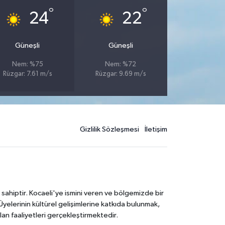
°
°
24
22
Güneşli
Güneşli
Nem: %75
Nem: %72
Rüzgar: 7.61 m/s
Rüzgar: 9.69 m/s
Gizlilik Sözleşmesi
İletişim
 sahiptir. Kocaeli'ye ismini veren ve bölgemizde bir
Üyelerinin kültürel gelişimlerine katkıda bulunmak,
lan faaliyetleri gerçekleştirmektedir.