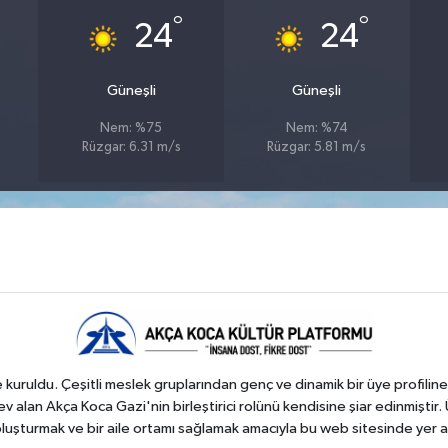
°
°
24
24
Güneşli
Güneşli
Nem: %75
Nem: %74
Rüzgar: 6.31 m/s
Rüzgar: 5.81 m/s
kuruldu. Çeşitli meslek gruplarından genç ve dinamik bir üye profiline
 alan Akça Koca Gazi'nin birleştirici rolünü kendisine şiar edinmiştir. 
 oluşturmak ve bir aile ortamı sağlamak amacıyla bu web sitesinde yer a