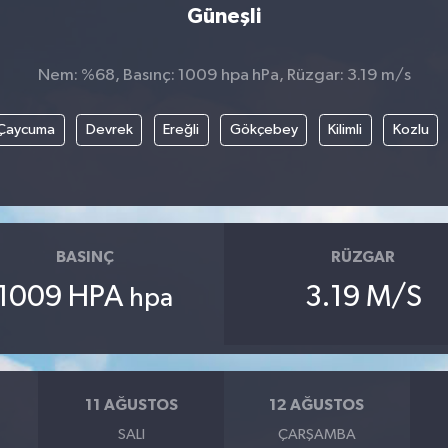
Güneşli
Nem: %68, Basınç: 1009 hpa hPa, Rüzgar: 3.19 m/s
Çaycuma
Devrek
Ereğli
Gökçebey
Kilimli
Kozlu
BASINÇ
RÜZGAR
1009 HPA
3.19 M/S
hpa
11 AĞUSTOS
12 AĞUSTOS
SALI
ÇARŞAMBA