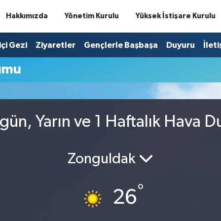
Hakkımızda
Yönetim Kurulu
Yüksek İstişare Kurulu
içi Gezi
Ziyaretler
Gençlerle Başbaşa
Duyuru
İlet
umu
ün, Yarın ve 1 Haftalık Hava 
Zonguldak
°
26