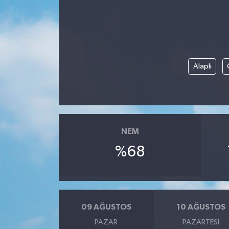
Yönetim Kurulu
Yüksek İstişare Kurulu
Alaplı
Sanat
NEM
%68
09 AĞUSTOS
10 AĞUSTOS
PAZAR
PAZARTESI