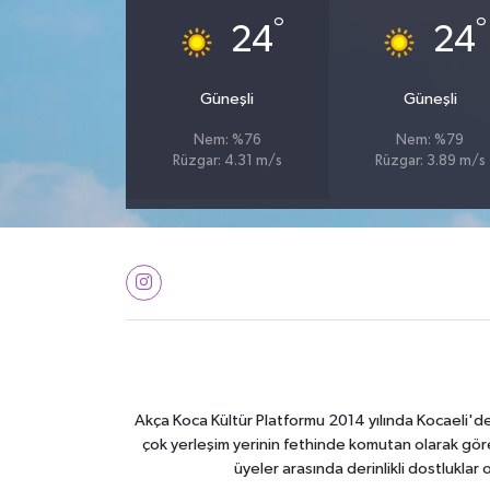
°
°
24
24
Güneşli
Güneşli
Nem: %76
Nem: %79
Rüzgar: 4.31 m/s
Rüzgar: 3.89 m/s
Akça Koca Kültür Platformu 2014 yılında Kocaeli'de 
çok yerleşim yerinin fethinde komutan olarak görev
üyeler arasında derinlikli dostluklar