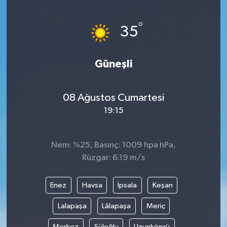
Yönetim Kurulu
°
35
Yüksek İstişare Kurulu
Güneşli
Sanat
08 Ağustos Cumartesi
19:15
Nem: %25, Basınç: 1009 hpa hPa,
Rüzgar: 6.19 m/s
Enez
Havsa
İpsala
Keşan
Lalapaşa
Lâlapaşa
Meriç
Merkez
Süloğlu
Uzunköprü