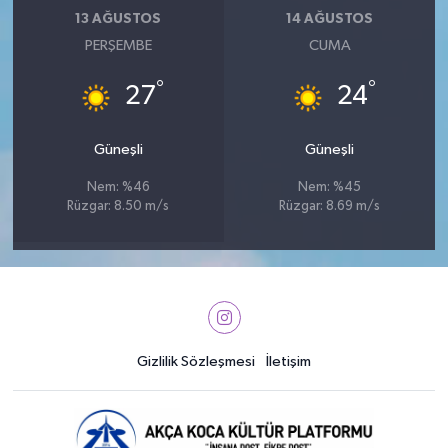
13 AĞUSTOS
14 AĞUSTOS
PERŞEMBE
CUMA
°
°
27
24
Güneşli
Güneşli
Nem: %46
Nem: %45
Rüzgar: 8.50 m/s
Rüzgar: 8.69 m/s
Gizlilik Sözleşmesi
İletişim