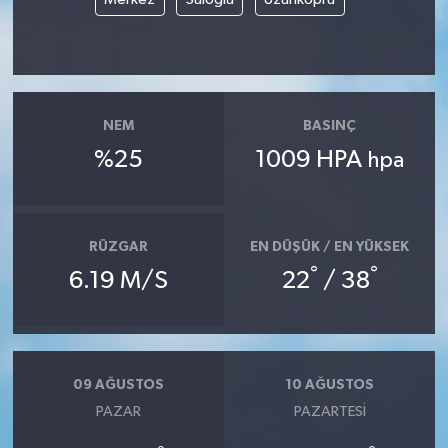
NEM
BASINÇ
%25
1009 HPA
hpa
RÜZGAR
EN DÜŞÜK / EN YÜKSEK
°
°
6.19 M/S
22
/ 38
09 AĞUSTOS
10 AĞUSTOS
PAZAR
PAZARTESI