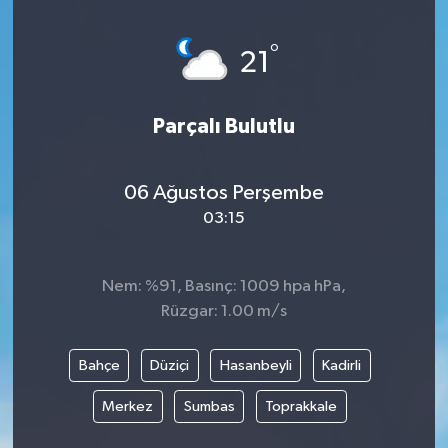
Yönetim Kurulu
°
21
Yüksek İstişare Kurulu
Parçalı Bulutlu
Sanat
06 Ağustos Perşembe
03:15
Nem: %91, Basınç: 1009 hpa hPa,
Rüzgar: 1.00 m/s
Bahçe
Düziçi
Hasanbeyli
Kadirli
Merkez
Sumbas
Toprakkale