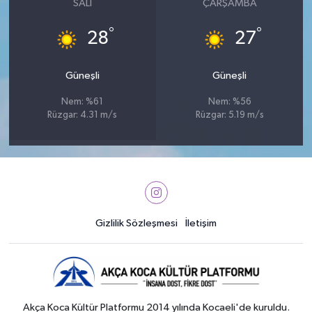
SALI
ÇARŞAMBA
°
°
28
27
Güneşli
Güneşli
Nem: %61
Nem: %56
Rüzgar: 4.31 m/s
Rüzgar: 5.19 m/s
Gizlilik Sözleşmesi
İletişim
Akça Koca Kültür Platformu 2014 yılında Kocaeli'de kuruldu.