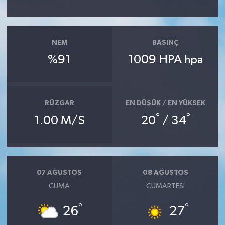
NEM
BASINÇ
%91
1009 HPA
hpa
RÜZGAR
EN DÜŞÜK / EN YÜKSEK
°
°
1.00 M/S
20
/ 34
07 AĞUSTOS
08 AĞUSTOS
CUMA
CUMARTESI
°
°
26
27