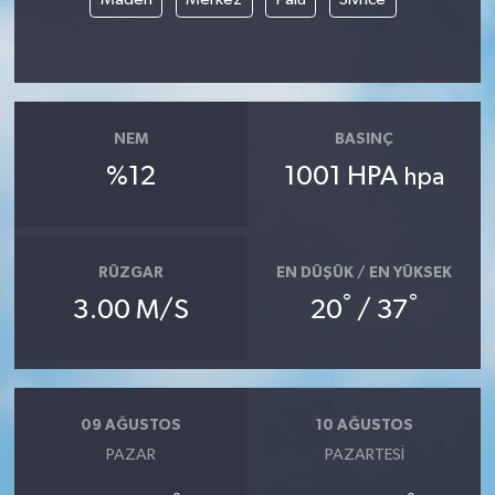
NEM
BASINÇ
%12
1001 HPA
hpa
RÜZGAR
EN DÜŞÜK / EN YÜKSEK
°
°
3.00 M/S
20
/ 37
09 AĞUSTOS
10 AĞUSTOS
PAZAR
PAZARTESI