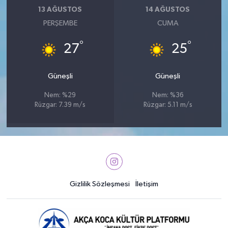
13 AĞUSTOS
14 AĞUSTOS
PERŞEMBE
CUMA
°
°
27
25
Güneşli
Güneşli
Nem: %29
Nem: %36
Rüzgar: 7.39 m/s
Rüzgar: 5.11 m/s
Gizlilik Sözleşmesi
İletişim