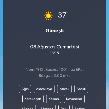
Yönetim Kurulu
°
37
Yüksek İstişare Kurulu
Güneşli
Sanat
08 Ağustos Cumartesi
16:15
Nem: %12, Basınç: 1001 hpa hPa,
Rüzgar: 3.00 m/s
Ağın
Alacakaya
Arıcak
Baskil
Karakoçan
Keban
Kovancılar
Maden
Merkez
Palu
Sivrice