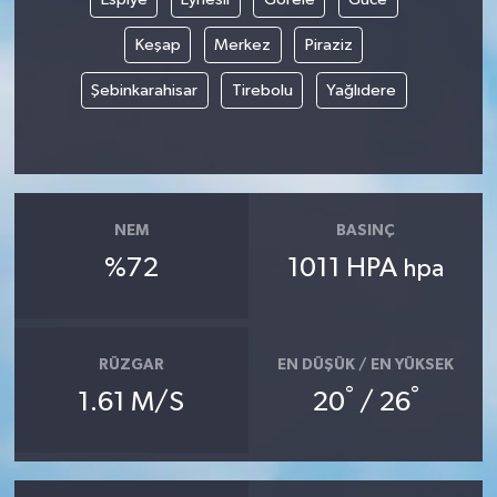
Keşap
Merkez
Piraziz
Şebinkarahisar
Tirebolu
Yağlıdere
NEM
BASINÇ
%72
1011 HPA
hpa
RÜZGAR
EN DÜŞÜK / EN YÜKSEK
°
°
1.61 M/S
20
/ 26