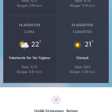
Nem: %75
Nem: %78
Rüzgar: 2.69 m/s
Rüzgar: 3.19 m/s
14 AĞUSTOS
15 AĞUSTOS
CUMA
CUMARTESI
°
°
22
21
Yakınlarda Yer Yer Yağmur
Güneşli
Nem: %75
Nem: %65
Rüzgar: 4.81 m/s
Rüzgar: 3.39 m/s
Gizlilik Sözleşmesi
İletişim