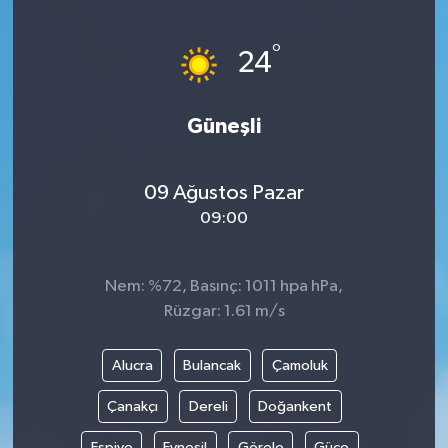
Yönetim Kurulu
°
24
Yüksek İstişare Kurulu
Güneşli
Sanat
09 Ağustos Pazar
09:00
Nem: %72, Basınç: 1011 hpa hPa,
Rüzgar: 1.61 m/s
Alucra
Bulancak
Çamoluk
Çanakçı
Dereli
Doğankent
Espiye
Eynesil
Görele
Güce