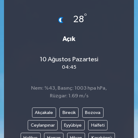
Yönetim Kurulu
°
28
Yüksek İstişare Kurulu
Açık
Sanat
10 Ağustos Pazartesi
04:45
Nem: %43, Basınç: 1003 hpa hPa,
Rüzgar: 1.69 m/s
Akçakale
Birecik
Bozova
Ceylanpınar
Eyyübiye
Halfeti
Haliliye
Harran
Hilvan
Karaköprü