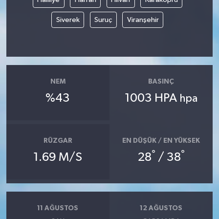
Siverek
Suruç
Viranşehir
NEM
BASINÇ
%43
1003 HPA
hpa
RÜZGAR
EN DÜŞÜK / EN YÜKSEK
°
°
1.69 M/S
28
/ 38
11 AĞUSTOS
12 AĞUSTOS