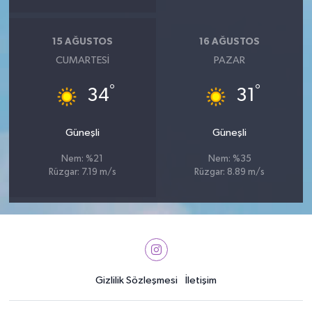
15 AĞUSTOS
16 AĞUSTOS
CUMARTESI
PAZAR
°
°
34
31
Güneşli
Güneşli
Nem: %21
Nem: %35
Rüzgar: 7.19 m/s
Rüzgar: 8.89 m/s
Gizlilik Sözleşmesi
İletişim