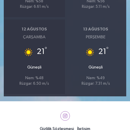
Nem: %58
Nem: %56
Rüzgar: 6.61 m/s
Rüzgar: 5.11 m/s
12 AĞUSTOS
13 AĞUSTOS
ÇARŞAMBA
PERŞEMBE
°
°
21
21
Güneşli
Güneşli
Nem: %48
Nem: %49
Rüzgar: 6.50 m/s
Rüzgar: 7.31 m/s
Gizlilik Sözleşmesi
İletişim