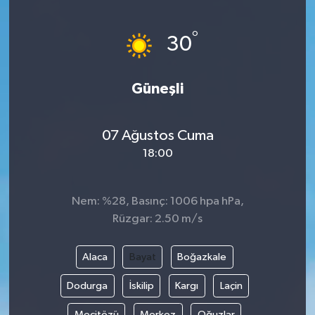
Yönetim Kurulu
°
30
Yüksek İstişare Kurulu
Güneşli
Sanat
07 Ağustos Cuma
18:00
Nem: %28, Basınç: 1006 hpa hPa,
Rüzgar: 2.50 m/s
Alaca
Bayat
Boğazkale
Dodurga
İskilip
Kargı
Laçin
Mecitözü
Merkez
Oğuzlar