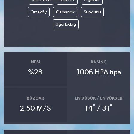
Ortaköy
Osmancık
Sungurlu
Uğurludağ
NEM
BASINÇ
%28
1006 HPA
hpa
RÜZGAR
EN DÜŞÜK / EN YÜKSEK
°
°
2.50 M/S
14
/ 31