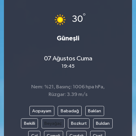
Yönetim Kurulu
°
30
Yüksek İstişare Kurulu
Güneşli
Sanat
07 Ağustos Cuma
19:45
Nem: %21, Basınç: 1006 hpa hPa,
Rüzgar: 3.39 m/s
Acıpayam
Babadağ
Baklan
Bekilli
Beyağaç
Bozkurt
Buldan
Çal
Çameli
Çardak
Çivril