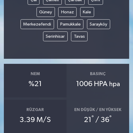
Güney
Honaz
Kale
Merkezefendi
Pamukkale
Sarayköy
Serinhisar
Tavas
NEM
BASINÇ
%21
1006 HPA
hpa
RÜZGAR
EN DÜŞÜK / EN YÜKSEK
°
°
3.39 M/S
21
/ 36