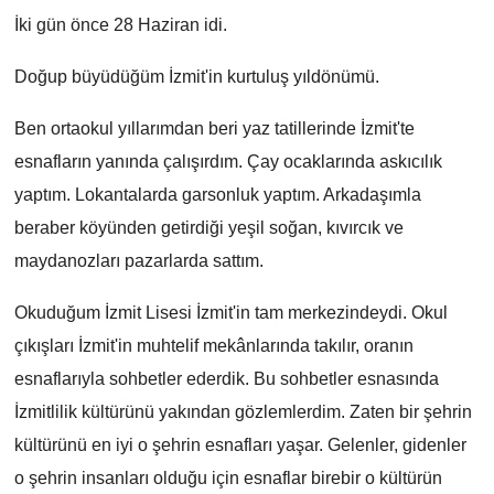
İki gün önce 28 Haziran idi.
Yönetim Kurulu
Doğup büyüdüğüm İzmit'in kurtuluş yıldönümü.
Yüksek İstişare Kurulu
Ben ortaokul yıllarımdan beri yaz tatillerinde İzmit'te
Sanat
esnafların yanında çalışırdım. Çay ocaklarında askıcılık
yaptım. Lokantalarda garsonluk yaptım. Arkadaşımla
beraber köyünden getirdiği yeşil soğan, kıvırcık ve
maydanozları pazarlarda sattım.
Okuduğum İzmit Lisesi İzmit'in tam merkezindeydi. Okul
çıkışları İzmit'in muhtelif mekânlarında takılır, oranın
esnaflarıyla sohbetler ederdik. Bu sohbetler esnasında
İzmitlilik kültürünü yakından gözlemlerdim. Zaten bir şehrin
kültürünü en iyi o şehrin esnafları yaşar. Gelenler, gidenler
o şehrin insanları olduğu için esnaflar birebir o kültürün