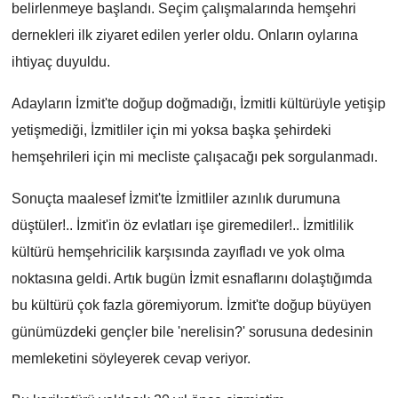
belirlenmeye başlandı. Seçim çalışmalarında hemşehri
dernekleri ilk ziyaret edilen yerler oldu. Onların oylarına
ihtiyaç duyuldu.
Adayların İzmit'te doğup doğmadığı, İzmitli kültürüyle yetişip
yetişmediği, İzmitliler için mi yoksa başka şehirdeki
hemşehrileri için mi mecliste çalışacağı pek sorgulanmadı.
Sonuçta maalesef İzmit'te İzmitliler azınlık durumuna
düştüler!.. İzmit'in öz evlatları işe giremediler!.. İzmitlilik
kültürü hemşehricilik karşısında zayıfladı ve yok olma
noktasına geldi. Artık bugün İzmit esnaflarını dolaştığımda
bu kültürü çok fazla göremiyorum. İzmit'te doğup büyüyen
günümüzdeki gençler bile 'nerelisin?' sorusuna dedesinin
memleketini söyleyerek cevap veriyor.