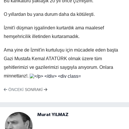
Bu karikatürü yaklaşık 20 yıl önce çizmiştim.
O yıllardan bu yana durum daha da kötüleşti.
İzmit'i düşman işgalinden kurtardık ama maalesef
hemşehricilik illetinden kurtaramadık.
Ama yine de İzmit'in kurtuluşu için mücadele eden başta
Gazi Mustafa Kemal ATATÜRK olmak üzere tüm
şehitlerimizi ve gazilerimizi saygıyla anıyorum. Onlara
minnettarız!.
ÖNCEKI
SONRAKI
Murat YILMAZ