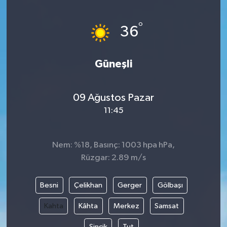
Yönetim Kurulu
°
36
Yüksek İstişare Kurulu
Güneşli
Sanat
09 Ağustos Pazar
11:45
Nem: %18, Basınç: 1003 hpa hPa,
Rüzgar: 2.89 m/s
Besni
Çelikhan
Gerger
Gölbaşı
Kahta
Kâhta
Merkez
Samsat
Sincik
Tut