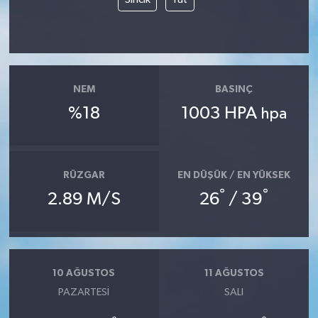
NEM
BASINÇ
%18
1003 HPA
hpa
RÜZGAR
EN DÜŞÜK / EN YÜKSEK
°
°
2.89 M/S
26
/ 39
10 AĞUSTOS
11 AĞUSTOS
PAZARTESI
SALI