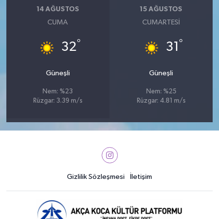
14 AĞUSTOS
15 AĞUSTOS
CUMA
CUMARTESI
°
°
32
31
Güneşli
Güneşli
Nem: %23
Nem: %25
Rüzgar: 3.39 m/s
Rüzgar: 4.81 m/s
Gizlilik Sözleşmesi
İletişim