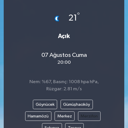
Yönetim Kurulu
°
21
Yüksek İstişare Kurulu
Açık
Sanat
07 Ağustos Cuma
20:00
Nem: %67, Basınç: 1008 hpa hPa,
Rüzgar: 2.81 m/s
Göynücek
Gümüşhacıköy
Hamamözü
Merkez
Merzifon
Suluova
Taşova