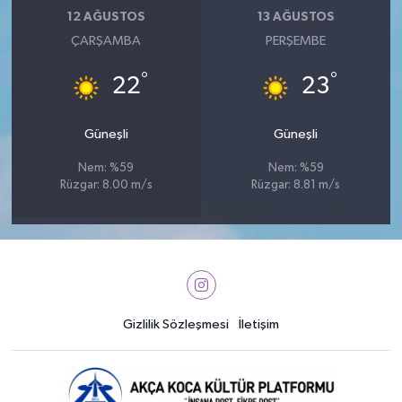
12 AĞUSTOS
13 AĞUSTOS
ÇARŞAMBA
PERŞEMBE
°
°
22
23
Güneşli
Güneşli
Nem: %59
Nem: %59
Rüzgar: 8.00 m/s
Rüzgar: 8.81 m/s
Gizlilik Sözleşmesi
İletişim