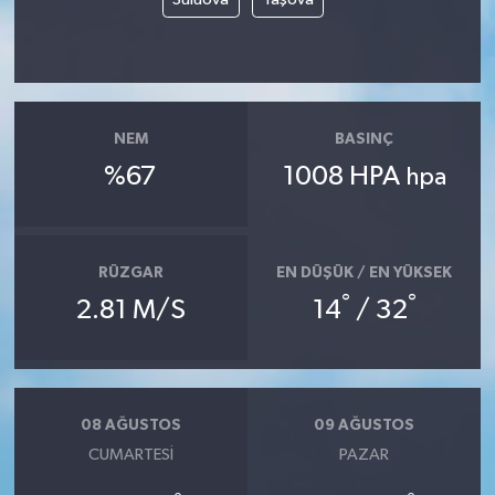
NEM
BASINÇ
%67
1008 HPA
hpa
RÜZGAR
EN DÜŞÜK / EN YÜKSEK
°
°
2.81 M/S
14
/ 32
08 AĞUSTOS
09 AĞUSTOS
CUMARTESI
PAZAR