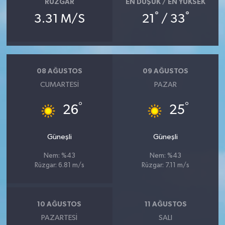
RÜZGAR
EN DÜŞÜK / EN YÜKSEK
°
°
3.31 M/S
21
/ 33
08 AĞUSTOS
09 AĞUSTOS
CUMARTESI
PAZAR
°
°
26
25
Güneşli
Güneşli
Nem: %43
Nem: %43
Rüzgar: 6.81 m/s
Rüzgar: 7.11 m/s
10 AĞUSTOS
11 AĞUSTOS
PAZARTESI
SALI