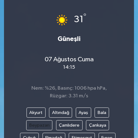
Yönetim Kurulu
°
31
Yüksek İstişare Kurulu
Güneşli
Sanat
07 Ağustos Cuma
14:15
Nem: %26, Basınç: 1006 hpa hPa,
Rüzgar: 3.31 m/s
Akyurt
Altındağ
Ayaş
Bala
Beypazarı
Çamlıdere
Çankaya
Çubuk
Elmadağ
Etimesgut
Evren