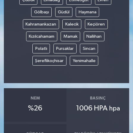
Gölbaşı
Güdül
Haymana
Kahramankazan
Kalecik
Keçiören
Kızılcahamam
Mamak
Nallıhan
Polatlı
Pursaklar
Sincan
Şereflikoçhisar
Yenimahalle
NEM
BASINÇ
%26
1006 HPA
hpa