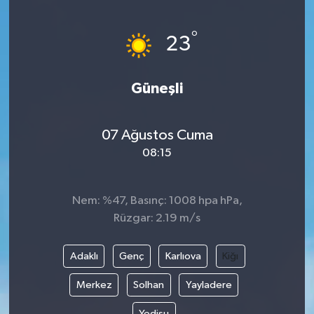
Yönetim Kurulu
°
23
Yüksek İstişare Kurulu
Güneşli
Sanat
07 Ağustos Cuma
08:15
Nem: %47, Basınç: 1008 hpa hPa,
Rüzgar: 2.19 m/s
Adaklı
Genç
Karlıova
Kiğı
Merkez
Solhan
Yayladere
Yedisu