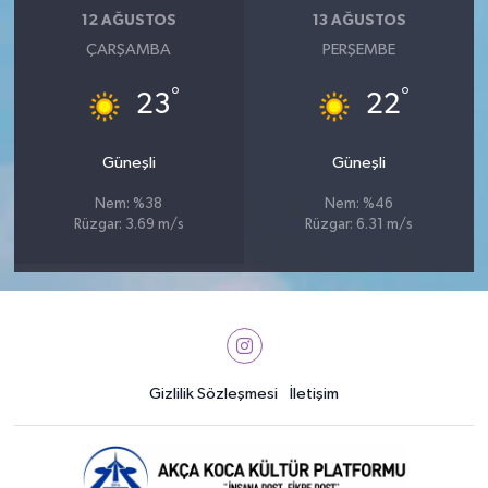
12 AĞUSTOS
13 AĞUSTOS
ÇARŞAMBA
PERŞEMBE
°
°
23
22
Güneşli
Güneşli
Nem: %38
Nem: %46
Rüzgar: 3.69 m/s
Rüzgar: 6.31 m/s
Gizlilik Sözleşmesi
İletişim