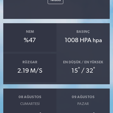
NEM
BASINÇ
%47
1008 HPA
hpa
RÜZGAR
EN DÜŞÜK / EN YÜKSEK
°
°
2.19 M/S
15
/ 32
08 AĞUSTOS
09 AĞUSTOS
CUMARTESI
PAZAR