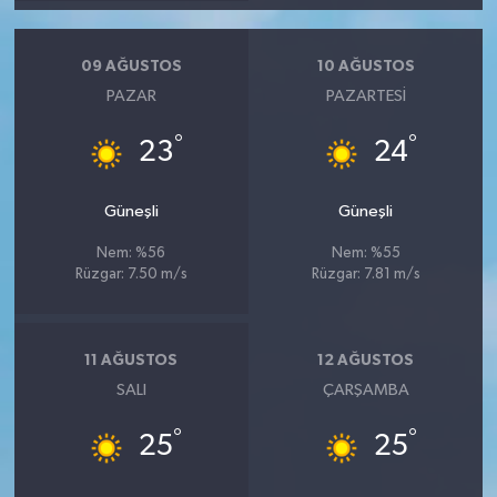
09 AĞUSTOS
10 AĞUSTOS
PAZAR
PAZARTESI
°
°
23
24
Güneşli
Güneşli
Nem: %56
Nem: %55
Rüzgar: 7.50 m/s
Rüzgar: 7.81 m/s
11 AĞUSTOS
12 AĞUSTOS
SALI
ÇARŞAMBA
°
°
25
25