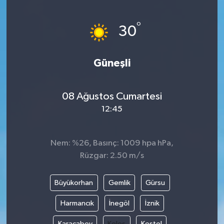
Yönetim Kurulu
°
30
Yüksek İstişare Kurulu
Güneşli
Sanat
08 Ağustos Cumartesi
12:45
Nem: %26, Basınç: 1009 hpa hPa,
Rüzgar: 2.50 m/s
Büyükorhan
Gemlik
Gürsu
Harmancık
İnegöl
İznik
Karacabey
Keles
Kestel