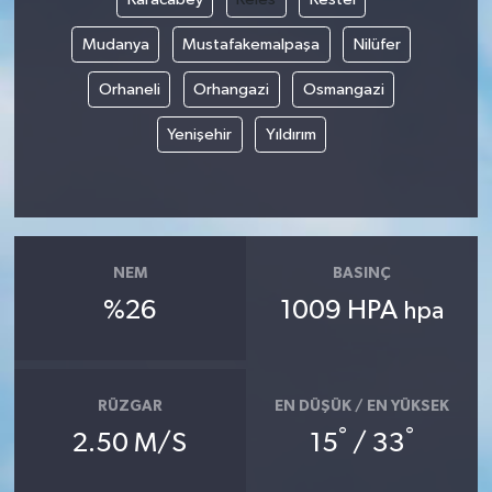
Mudanya
Mustafakemalpaşa
Nilüfer
Orhaneli
Orhangazi
Osmangazi
Yenişehir
Yıldırım
NEM
BASINÇ
%26
1009 HPA
hpa
RÜZGAR
EN DÜŞÜK / EN YÜKSEK
°
°
2.50 M/S
15
/ 33