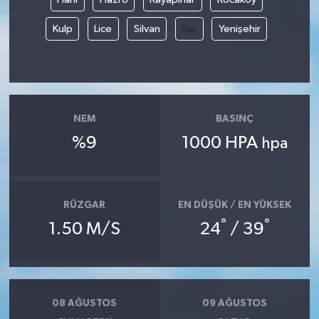
Kulp
Lice
Silvan
Sur
Yenişehir
NEM
BASINÇ
%9
1000 HPA
hpa
RÜZGAR
EN DÜŞÜK / EN YÜKSEK
°
°
1.50 M/S
24
/ 39
08 AĞUSTOS
09 AĞUSTOS