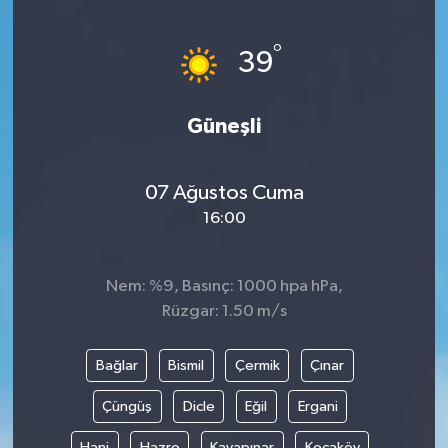
Yönetim Kurulu
°
39
Yüksek İstişare Kurulu
Güneşli
Sanat
07 Ağustos Cuma
16:00
Nem: %9, Basınç: 1000 hpa hPa,
Rüzgar: 1.50 m/s
Bağlar
Bismil
Çermik
Çınar
Çüngüş
Dicle
Eğil
Ergani
Hani
Hazro
Kayapınar
Kocaköy