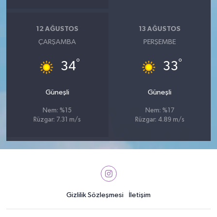
12 AĞUSTOS
13 AĞUSTOS
ÇARŞAMBA
PERŞEMBE
°
°
34
33
Güneşli
Güneşli
Nem: %15
Nem: %17
Rüzgar: 7.31 m/s
Rüzgar: 4.89 m/s
Gizlilik Sözleşmesi
İletişim