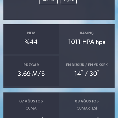
NEM
BASINÇ
%44
1011 HPA
hpa
RÜZGAR
EN DÜŞÜK / EN YÜKSEK
°
°
3.69 M/S
14
/ 30
07 AĞUSTOS
08 AĞUSTOS
CUMA
CUMARTESI