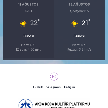
11 AĞUSTOS
12 AĞUSTOS
SALI
ÇARŞAMBA
°
°
22
21
Güneşli
Güneşli
Nem: %71
Nem: %61
Rüzgar: 4.50 m/s
Rüzgar: 3.81 m/s
Gizlilik Sözleşmesi
İletişim