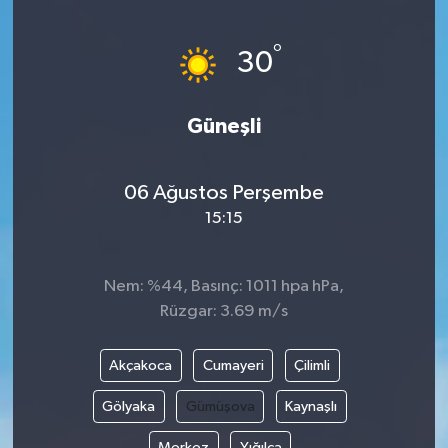
Yönetim Kurulu
°
30
Yüksek İstişare Kurulu
Güneşli
Sanat
06 Ağustos Perşembe
15:15
Nem: %44, Basınç: 1011 hpa hPa,
Rüzgar: 3.69 m/s
Akçakoca
Cumayeri
Çilimli
Gölyaka
Gümüşova
Kaynaşlı
Merkez
Yığılca