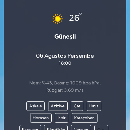
Yönetim Kurulu
°
26
Yüksek İstişare Kurulu
Güneşli
Sanat
06 Ağustos Perşembe
18:00
Nem: %43, Basınç: 1009 hpa hPa,
Rüzgar: 3.69 m/s
Aşkale
Aziziye
Çat
Hınıs
Horasan
İspir
Karaçoban
Karayazı
Köprüköy
Narman
Oltu