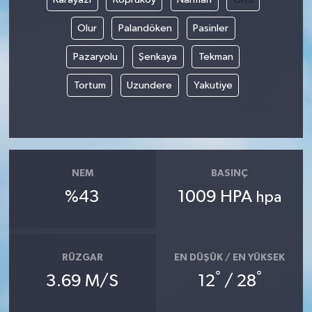
Olur
Palandöken
Pasinler
Pazaryolu
Şenkaya
Tekman
Tortum
Uzundere
Yakutiye
NEM
BASINÇ
%43
1009 HPA
hpa
RÜZGAR
EN DÜŞÜK / EN YÜKSEK
°
°
3.69 M/S
12
/ 28