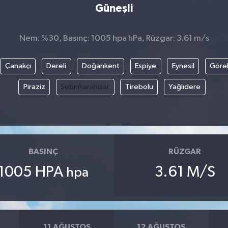
Güneşli
Nem: %30, Basınç: 1005 hpa hPa, Rüzgar: 3.61 m/s
Çanakçı
Dereli
Doğankent
Espiye
Eynesil
Göre
Piraziz
Şebinkarahisar
Tirebolu
Yağlıdere
BASINÇ
RÜZGAR
1005 HPA
3.61 M/S
hpa
11 AĞUSTOS
12 AĞUSTOS