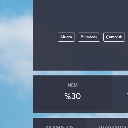
Yönetim Kurulu
Yüksek İstişare Kurulu
Alucra
Bulancak
Çamoluk
Sanat
NEM
%30
09 AĞUSTOS
10 AĞUSTOS