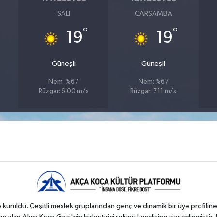
SALI
ÇARŞAMBA
°
°
19
19
Güneşli
Güneşli
Nem: %67
Nem: %67
Rüzgar: 6.00 m/s
Rüzgar: 7.11 m/s
kuruldu. Çeşitli meslek gruplarından genç ve dinamik bir üye profiline
 alan Akça Koca Gazi'nin birleştirici rolünü kendisine şiar edinmiştir. 