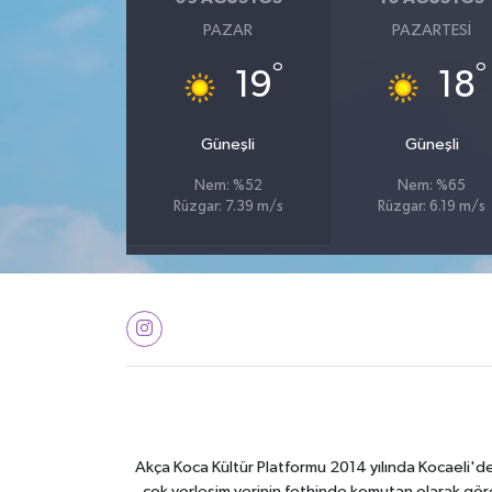
PAZAR
PAZARTESI
°
°
19
18
Güneşli
Güneşli
Nem: %52
Nem: %65
Rüzgar: 7.39 m/s
Rüzgar: 6.19 m/s
Akça Koca Kültür Platformu 2014 yılında Kocaeli'de 
çok yerleşim yerinin fethinde komutan olarak görev