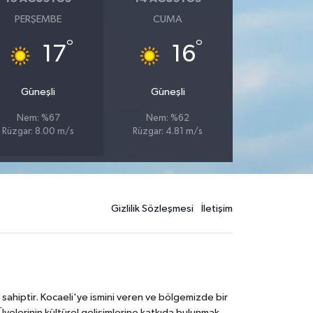
PERŞEMBE
CUMA
°
°
17
16
Güneşli
Güneşli
Nem: %67
Nem: %62
Rüzgar: 8.00 m/s
Rüzgar: 4.81 m/s
Gizlilik Sözleşmesi
İletişim
 sahiptir. Kocaeli'ye ismini veren ve bölgemizde bir
Üyelerinin kültürel gelişimlerine katkıda bulunmak,