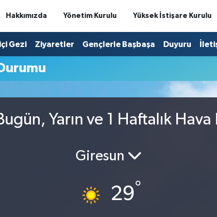
Hakkımızda
Yönetim Kurulu
Yüksek İstişare Kurulu
içi Gezi
Ziyaretler
Gençlerle Başbaşa
Duyuru
İlet
 Durumu
Bugün, Yarın ve 1 Haftalık Hav
Giresun
°
29