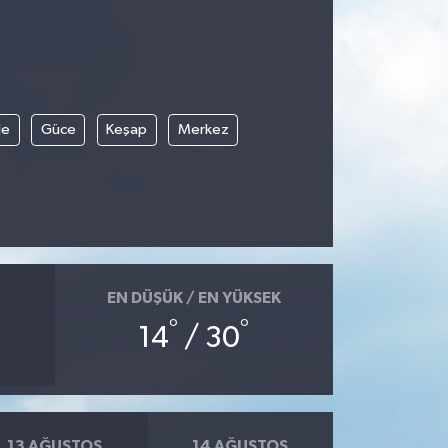
le
Güce
Keşap
Merkez
EN DÜŞÜK / EN YÜKSEK
°
°
14
/ 30
13 AĞUSTOS
14 AĞUSTOS