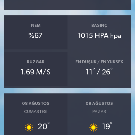
NEM
BASINÇ
%67
1015 HPA
hpa
RÜZGAR
EN DÜŞÜK / EN YÜKSEK
°
°
1.69 M/S
11
/ 26
08 AĞUSTOS
09 AĞUSTOS
CUMARTESI
PAZAR
°
°
20
19