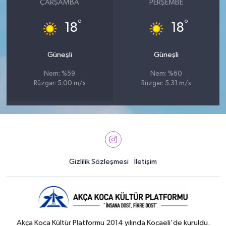
ÇARŞAMBA
PERŞEMBE
°
°
18
18
Güneşli
Güneşli
Nem: %59
Nem: %60
Rüzgar: 5.00 m/s
Rüzgar: 5.31 m/s
Gizlilik Sözleşmesi
İletişim
Akça Koca Kültür Platformu 2014 yılında Kocaeli'de kuruldu.