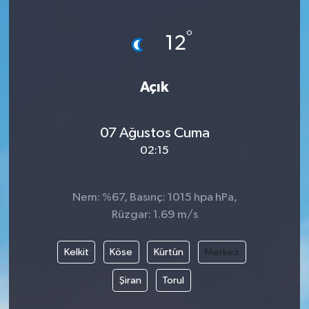
Yönetim Kurulu
°
12
Yüksek İstişare Kurulu
Açık
Sanat
07 Ağustos Cuma
02:15
Nem: %67, Basınç: 1015 hpa hPa,
Rüzgar: 1.69 m/s
Kelkit
Köse
Kürtün
Merkez
Şiran
Torul