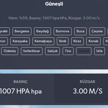
Güneşli
Nem: %59, Basınç: 1007 hpa hPa, Rüzgar: 3.00 m/s
raklı
Bergama
Beydağ
Bornova
Buca
Çeşme
run
Karşıyaka
Kemalpaşa
Kınık
Kiraz
Konak
M
Ödemiş
Seferihisar
Selçuk
Tire
Torbalı
Urla
BASINÇ
RÜZGAR
1007 HPA
3.00 M/S
hpa