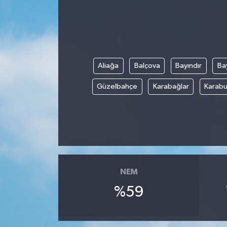
Yönetim Kurulu
Yüksek İstişare Kurulu
Aliağa
Balçova
Bayındır
Bay
Sanat
Güzelbahçe
Karabağlar
Karabu
NEM
%59