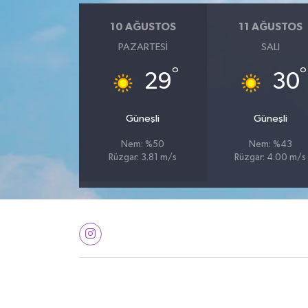
10 AĞUSTOS
11 AĞUSTOS
PAZARTESI
SALI
°
°
29
30
Güneşli
Güneşli
Nem: %50
Nem: %43
Rüzgar: 3.81 m/s
Rüzgar: 4.00 m/s