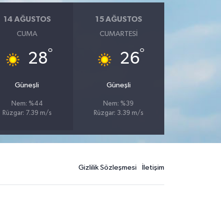
14 AĞUSTOS
15 AĞUSTOS
CUMA
CUMARTESI
°
°
28
26
Güneşli
Güneşli
Nem: %44
Nem: %39
Rüzgar: 7.39 m/s
Rüzgar: 3.39 m/s
Gizlilik Sözleşmesi
İletişim