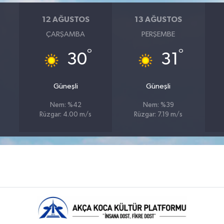
12 AĞUSTOS
13 AĞUSTOS
ÇARŞAMBA
PERŞEMBE
°
°
30
31
Güneşli
Güneşli
Nem: %42
Nem: %39
Rüzgar: 4.00 m/s
Rüzgar: 7.19 m/s