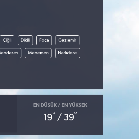
Çiğli
Dikili
Foça
Gaziemir
enderes
Menemen
Narlıdere
EN DÜŞÜK / EN YÜKSEK
°
°
19
/ 39