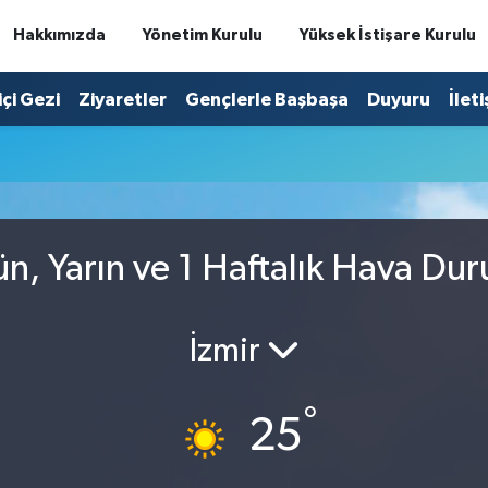
Hakkımızda
Yönetim Kurulu
Yüksek İstişare Kurulu
içi Gezi
Ziyaretler
Gençlerle Başbaşa
Duyuru
İlet
ün, Yarın ve 1 Haftalık Hava Du
İzmir
°
25