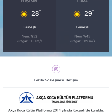
PERŞEMBE
CUMA
°
°
28
29
Güneşli
Güneşli
Nem: %52
Nem: %45
Rüzgar: 3.00 m/s
Rüzgar: 3.69 m/s
Gizlilik Sözleşmesi
İletişim
Akça Koca Kültür Platformu 2014 yılında Kocaeli'de kuruldu.