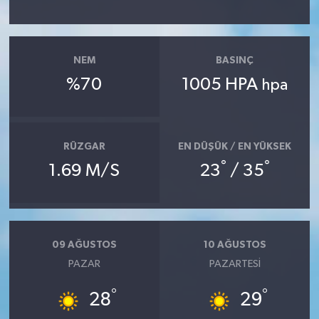
NEM
BASINÇ
%70
1005 HPA
hpa
RÜZGAR
EN DÜŞÜK / EN YÜKSEK
°
°
1.69 M/S
23
/ 35
09 AĞUSTOS
10 AĞUSTOS
PAZAR
PAZARTESI
°
°
28
29