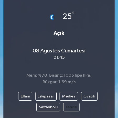
Yönetim Kurulu
°
25
Yüksek İstişare Kurulu
Açık
Sanat
08 Ağustos Cumartesi
01:45
Nem: %70, Basınç: 1005 hpa hPa,
Rüzgar: 1.69 m/s
Eflani
Eskipazar
Merkez
Ovacık
Safranbolu
Yenice