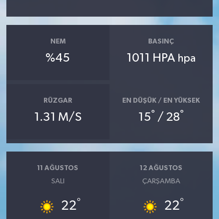
NEM
BASINÇ
%45
1011 HPA
hpa
RÜZGAR
EN DÜŞÜK / EN YÜKSEK
°
°
1.31 M/S
15
/ 28
11 AĞUSTOS
12 AĞUSTOS
SALI
ÇARŞAMBA
°
°
22
22