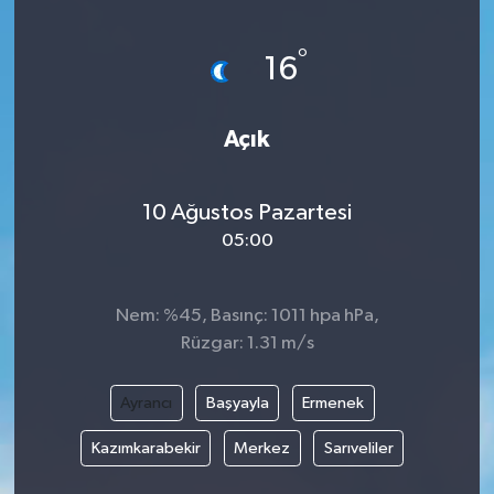
Yönetim Kurulu
°
16
Yüksek İstişare Kurulu
Açık
Sanat
10 Ağustos Pazartesi
05:00
Nem: %45, Basınç: 1011 hpa hPa,
Rüzgar: 1.31 m/s
Ayrancı
Başyayla
Ermenek
Kazımkarabekir
Merkez
Sarıveliler