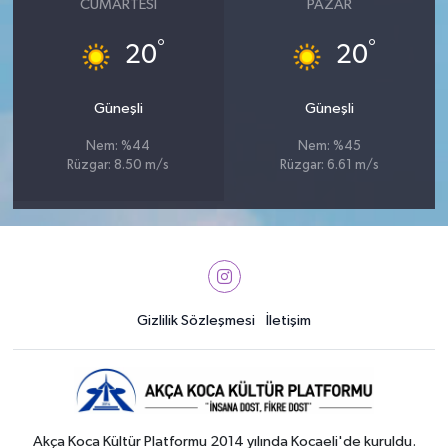
CUMARTESI
PAZAR
°
°
20
20
Güneşli
Güneşli
Nem: %44
Nem: %45
Rüzgar: 8.50 m/s
Rüzgar: 6.61 m/s
Gizlilik Sözleşmesi
İletişim
Akça Koca Kültür Platformu 2014 yılında Kocaeli'de kuruldu.