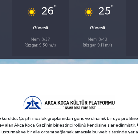
°
°
26
25
Güneşli
Güneşli
Nem: %37
Nem: %43
Rüzgar: 9.50 m/s
Rüzgar: 9.11 m/s
kuruldu. Çeşitli meslek gruplarından genç ve dinamik bir üye profiline
 alan Akça Koca Gazi'nin birleştirici rolünü kendisine şiar edinmiştir. 
 oluşturmak ve bir aile ortamı sağlamak amacıyla bu web sitesinde yer a