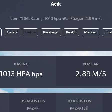
Açık
Nem: %66, Basınç: 1013 hpa hPa, Rüzgar: 2.89 m/s
Çelebi
Delice
Karakeçili
Keskin
Merkez
Sula
BASINÇ
RÜZGAR
1013 HPA
2.89 M/S
hpa
09 AĞUSTOS
10 AĞUSTOS
PAZAR
PAZARTESI