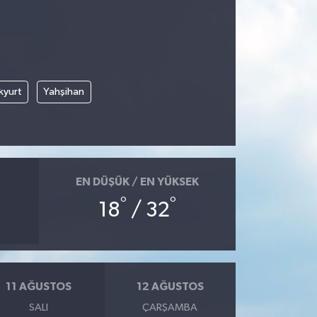
kyurt
Yahşihan
EN DÜŞÜK / EN YÜKSEK
°
°
18
/ 32
11 AĞUSTOS
12 AĞUSTOS
SALI
ÇARŞAMBA