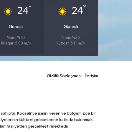
°
°
24
24
Güneşli
Güneşli
Nem: %47
Nem: %36
Rüzgar: 5.89 m/s
Rüzgar: 5.11 m/s
Gizlilik Sözleşmesi
İletişim
 sahiptir. Kocaeli'ye ismini veren ve bölgemizde bir
Üyelerinin kültürel gelişimlerine katkıda bulunmak,
lan faaliyetleri gerçekleştirmektedir.