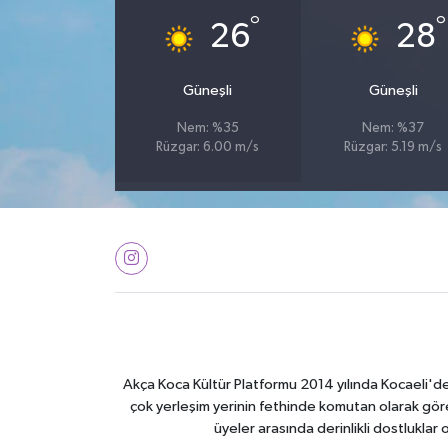
°
°
26
28
Güneşli
Güneşli
Nem: %35
Nem: %37
Rüzgar: 6.00 m/s
Rüzgar: 5.19 m/s
Akça Koca Kültür Platformu 2014 yılında Kocaeli'de 
çok yerleşim yerinin fethinde komutan olarak görev
üyeler arasında derinlikli dostluklar