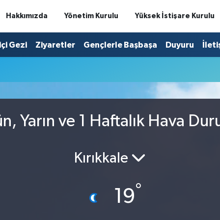
Hakkımızda
Yönetim Kurulu
Yüksek İstişare Kurulu
içi Gezi
Ziyaretler
Gençlerle Başbaşa
Duyuru
İlet
n, Yarın ve 1 Haftalık Hava Du
Kırıkkale
°
19