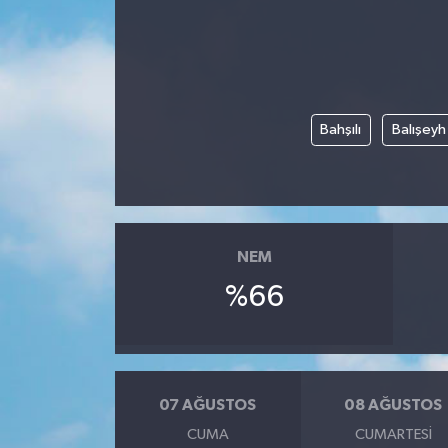
Yönetim Kurulu
Yüksek İstişare Kurulu
Bahşılı
Balışeyh
Sanat
NEM
%66
07 AĞUSTOS
08 AĞUSTOS
CUMA
CUMARTESI