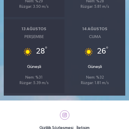
Nem: %29
Nem: %28
Rüzgar: 3.50 m/s
Rüzgar: 5.81 m/s
13 AĞUSTOS
14 AĞUSTOS
PERŞEMBE
CUMA
°
°
28
26
Güneşli
Güneşli
Nem: %31
Nem: %32
Rüzgar: 5.39 m/s
Rüzgar: 1.81 m/s
Gizlilik Sözleşmesi
İletişim