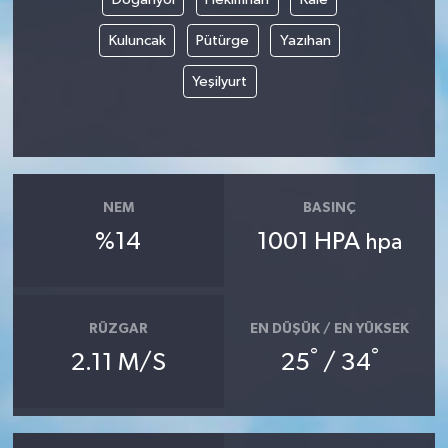
Kuluncak
Pütürge
Yazıhan
Yeşilyurt
NEM
BASINÇ
%14
1001 HPA
hpa
RÜZGAR
EN DÜŞÜK / EN YÜKSEK
°
°
2.11 M/S
25
/ 34