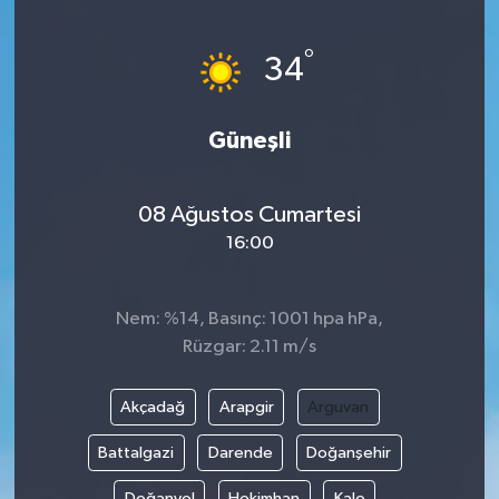
Yönetim Kurulu
°
34
Yüksek İstişare Kurulu
Güneşli
Sanat
08 Ağustos Cumartesi
16:00
Nem: %14, Basınç: 1001 hpa hPa,
Rüzgar: 2.11 m/s
Akçadağ
Arapgir
Arguvan
Battalgazi
Darende
Doğanşehir
Doğanyol
Hekimhan
Kale