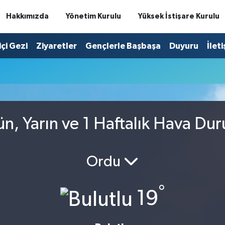
Hakkımızda
Yönetim Kurulu
Yüksek İstişare Kurulu
içi Gezi
Ziyaretler
Gençlerle Başbaşa
Duyuru
İlet
ün, Yarın ve 1 Haftalık Hava Du
Ordu
°
19