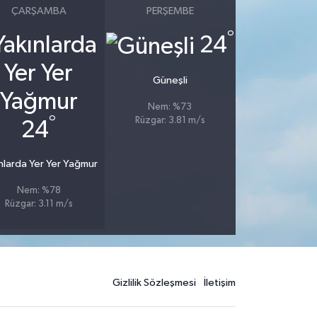
ÇARŞAMBA
PERŞEMBE
°
24
Güneşli
Nem: %73
°
Rüzgar: 3.81 m/s
24
nlarda Yer Yer Yağmur
Nem: %78
Rüzgar: 3.11 m/s
Gizlilik Sözleşmesi
İletişim