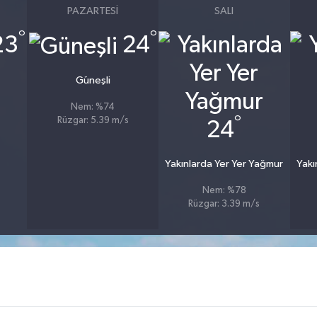
PAZARTESI
SALI
°
°
23
24
Güneşli
Nem: %74
°
Rüzgar: 5.39 m/s
24
Yakınlarda Yer Yer Yağmur
Yakı
Nem: %78
Rüzgar: 3.39 m/s