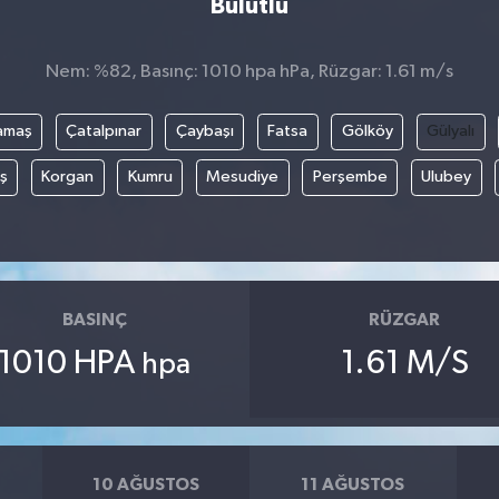
Bulutlu
Nem: %82, Basınç: 1010 hpa hPa, Rüzgar: 1.61 m/s
amaş
Çatalpınar
Çaybaşı
Fatsa
Gölköy
Gülyalı
ş
Korgan
Kumru
Mesudiye
Perşembe
Ulubey
BASINÇ
RÜZGAR
1010 HPA
1.61 M/S
hpa
10 AĞUSTOS
11 AĞUSTOS