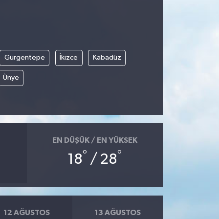
Gürgentepe
İkizce
Kabadüz
Ünye
EN DÜŞÜK / EN YÜKSEK
°
°
18
/ 28
12 AĞUSTOS
13 AĞUSTOS