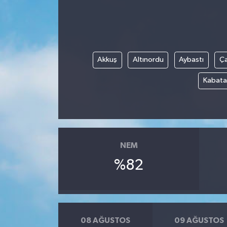
Yönetim Kurulu
Yüksek İstişare Kurulu
Akkuş
Altınordu
Aybastı
Ç
Sanat
Kabata
NEM
%82
08 AĞUSTOS
09 AĞUSTOS