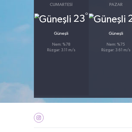
CUMARTESI
PAZAR
°
23
Güneşli
Güneşli
Nem: %78
Nem: %75
Rüzgar: 3.11 m/s
Rüzgar: 3.61 m/s