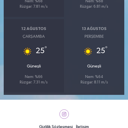
Nem: %68
Nem: %68
Rüzgar: 7.81 m/s
Rüzgar: 6.81 m/s
12 AĞUSTOS
13 AĞUSTOS
ÇARŞAMBA
PERŞEMBE
°
°
25
25
Güneşli
Güneşli
Nem: %66
Nem: %64
Rüzgar: 7.31 m/s
Rüzgar: 8.11 m/s
Gizlilik Sözleşmesi
İletişim