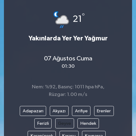
Yönetim Kurulu
°
21
Yüksek İstişare Kurulu
Yakınlarda Yer Yer Yağmur
Sanat
07 Ağustos Cuma
01:30
Nem: %92, Basınç: 1011 hpa hPa,
Rüzgar: 1.00 m/s
Adapazarı
Akyazı
Arifiye
Erenler
Ferizli
Geyve
Hendek
Karapürçek
Karasu
Kaynarca