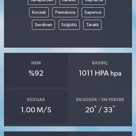
Kocaali
Pamukova
Sapanca
Serdivan
Söğütlü
Taraklı
NEM
BASINÇ
%92
1011 HPA
hpa
RÜZGAR
EN DÜŞÜK / EN YÜKSEK
°
°
1.00 M/S
20
/ 33