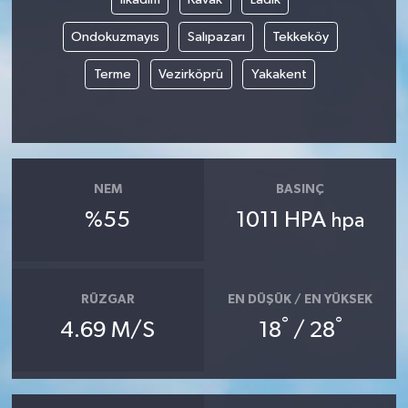
Ondokuzmayıs
Salıpazarı
Tekkeköy
Terme
Vezirköprü
Yakakent
NEM
BASINÇ
%55
1011 HPA
hpa
RÜZGAR
EN DÜŞÜK / EN YÜKSEK
°
°
4.69 M/S
18
/ 28