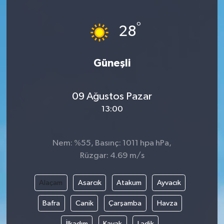
Yönetim Kurulu
°
28
Yüksek İstişare Kurulu
Güneşli
Sanat
09 Ağustos Pazar
13:00
Nem: %55, Basınç: 1011 hpa hPa,
Rüzgar: 4.69 m/s
Alaçam
Asarcık
Atakum
Ayvacık
Bafra
Canik
Çarşamba
Havza
İlkadım
Kavak
Ladik