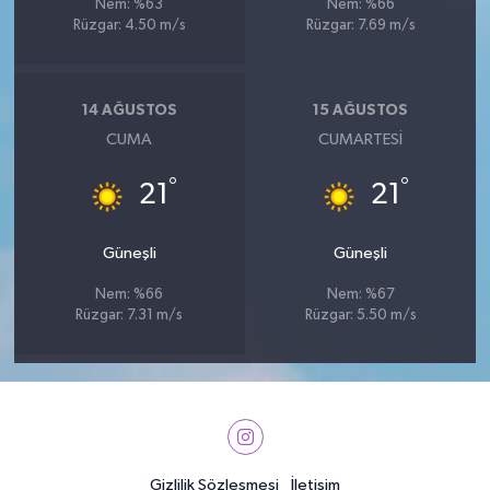
Nem: %63
Nem: %66
Rüzgar: 4.50 m/s
Rüzgar: 7.69 m/s
14 AĞUSTOS
15 AĞUSTOS
CUMA
CUMARTESI
°
°
21
21
Güneşli
Güneşli
Nem: %66
Nem: %67
Rüzgar: 7.31 m/s
Rüzgar: 5.50 m/s
Gizlilik Sözleşmesi
İletişim