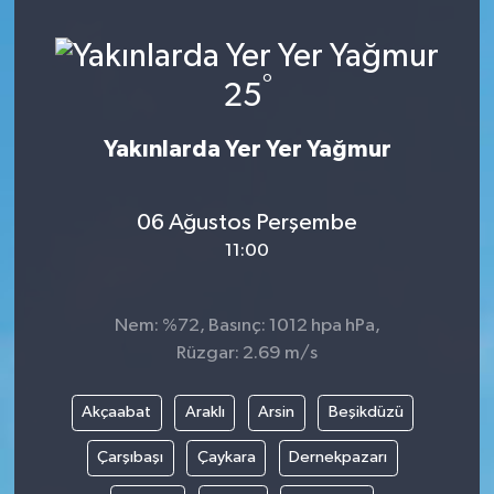
Yönetim Kurulu
°
25
Yüksek İstişare Kurulu
Yakınlarda Yer Yer Yağmur
Sanat
06 Ağustos Perşembe
11:00
Nem: %72, Basınç: 1012 hpa hPa,
Rüzgar: 2.69 m/s
Akçaabat
Araklı
Arsin
Beşikdüzü
Çarşıbaşı
Çaykara
Dernekpazarı