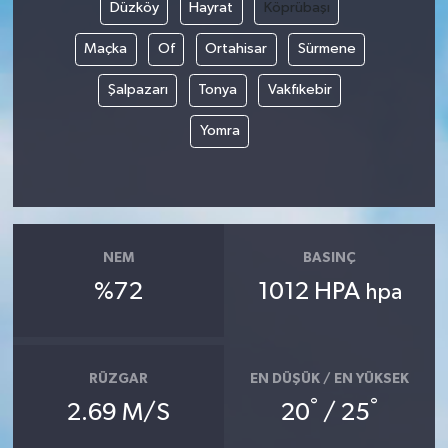
Düzköy
Hayrat
Köprübaşı
Maçka
Of
Ortahisar
Sürmene
Şalpazarı
Tonya
Vakfıkebir
Yomra
NEM
BASINÇ
%72
1012 HPA
hpa
RÜZGAR
EN DÜŞÜK / EN YÜKSEK
°
°
2.69 M/S
20
/ 25