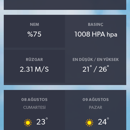
NEM
BASINÇ
%75
1008 HPA
hpa
RÜZGAR
EN DÜŞÜK / EN YÜKSEK
°
°
2.31 M/S
21
/ 26
08 AĞUSTOS
09 AĞUSTOS
CUMARTESI
PAZAR
°
°
23
24