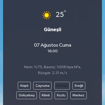
Yönetim Kurulu
°
25
Yüksek İstişare Kurulu
Güneşli
Sanat
07 Ağustos Cuma
16:00
Nem: %75, Basınç: 1008 hpa hPa,
Rüzgar: 2.31 m/s
Alaplı
Çaycuma
Devrek
Ereğli
Gökçebey
Kilimli
Kozlu
Merkez