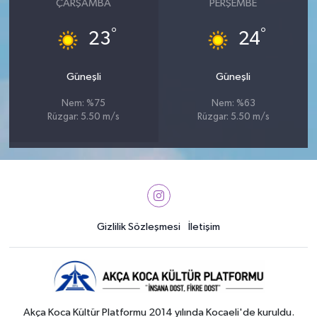
ÇARŞAMBA
PERŞEMBE
°
°
23
24
Güneşli
Güneşli
Nem: %75
Nem: %63
Rüzgar: 5.50 m/s
Rüzgar: 5.50 m/s
Gizlilik Sözleşmesi
İletişim
Akça Koca Kültür Platformu 2014 yılında Kocaeli'de kuruldu.