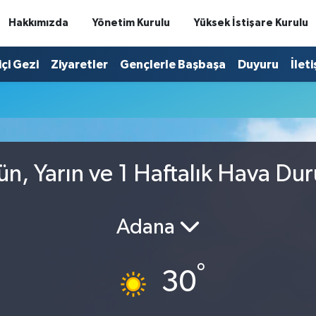
Hakkımızda
Yönetim Kurulu
Yüksek İstişare Kurulu
içi Gezi
Ziyaretler
Gençlerle Başbaşa
Duyuru
İlet
u
ün, Yarın ve 1 Haftalık Hava Du
Adana
°
30