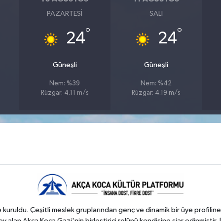
PAZARTESI
SALI
°
°
24
24
Güneşli
Güneşli
Nem: %39
Nem: %42
Rüzgar: 4.11 m/s
Rüzgar: 4.19 m/s
kuruldu. Çeşitli meslek gruplarından genç ve dinamik bir üye profiline
 alan Akça Koca Gazi'nin birleştirici rolünü kendisine şiar edinmiştir. 