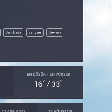
Saimbeyli
Sarıçam
Seyhan
EN DÜŞÜK / EN YÜKSEK
°
°
16
/ 33
12 AĞUSTOS
13 AĞUSTOS