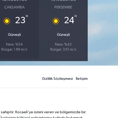
ÇARŞAMBA
PERŞEMBE
°
°
23
24
Güneşli
Güneşli
Nem: %54
Nem: %42
Rüzgar: 1.89 m/s
Rüzgar: 3.61 m/s
Gizlilik Sözleşmesi
İletişim
 sahiptir. Kocaeli'ye ismini veren ve bölgemizde bir
Üyelerinin kültürel gelişimlerine katkıda bulunmak,