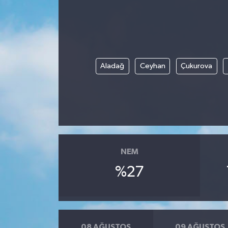
Yönetim Kurulu
Yüksek İstişare Kurulu
Aladağ
Ceyhan
Çukurova
Sanat
NEM
%27
08 AĞUSTOS
09 AĞUSTOS