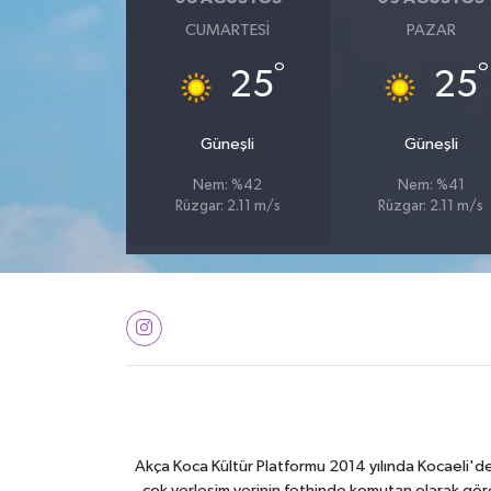
CUMARTESI
PAZAR
°
°
25
25
Güneşli
Güneşli
Nem: %42
Nem: %41
Rüzgar: 2.11 m/s
Rüzgar: 2.11 m/s
Akça Koca Kültür Platformu 2014 yılında Kocaeli'de 
çok yerleşim yerinin fethinde komutan olarak görev