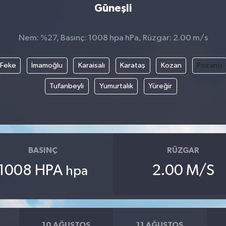
Güneşli
Nem: %27, Basınç: 1008 hpa hPa, Rüzgar: 2.00 m/s
Feke
İmamoğlu
Karaisalı
Karataş
Kozan
Pozantı
Tufanbeyli
Yumurtalık
Yüreğir
BASINÇ
RÜZGAR
1008 HPA
2.00 M/S
hpa
10 AĞUSTOS
11 AĞUSTOS