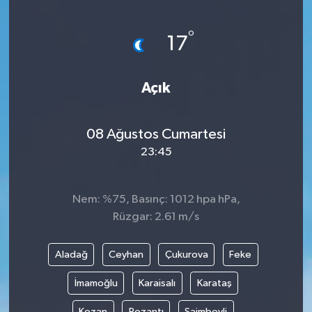
Yönetim Kurulu
°
17
Yüksek İstişare Kurulu
Açık
Sanat
08 Ağustos Cumartesi
23:45
Nem: %75, Basınç: 1012 hpa hPa,
Rüzgar: 2.61 m/s
Aladağ
Ceyhan
Çukurova
Feke
İmamoğlu
Karaisalı
Karataş
Kozan
Pozantı
Saimbeyli