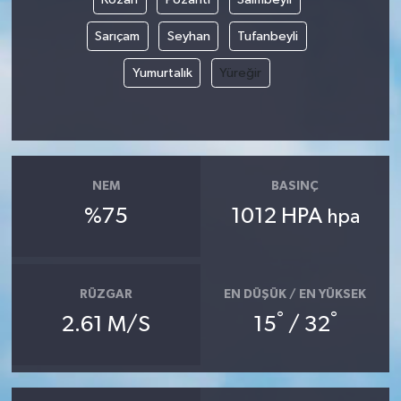
Sarıçam
Seyhan
Tufanbeyli
Yumurtalık
Yüreğir
NEM
BASINÇ
%75
1012 HPA
hpa
RÜZGAR
EN DÜŞÜK / EN YÜKSEK
°
°
2.61 M/S
15
/ 32