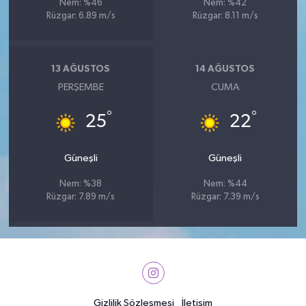
Nem: %46
Nem: %42
Rüzgar: 6.89 m/s
Rüzgar: 8.11 m/s
13 AĞUSTOS
14 AĞUSTOS
PERŞEMBE
CUMA
°
°
25
22
Güneşli
Güneşli
Nem: %38
Nem: %44
Rüzgar: 7.89 m/s
Rüzgar: 7.39 m/s
Gizlilik Sözleşmesi
İletişim