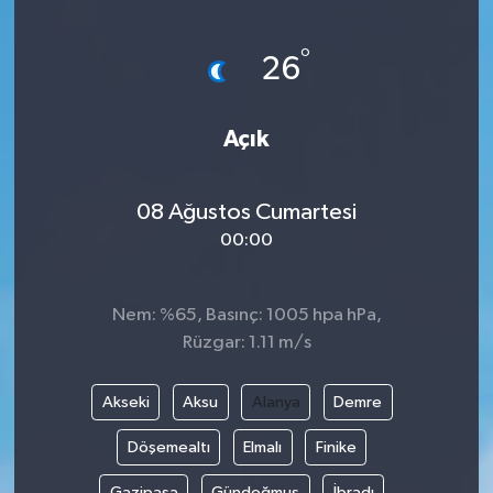
Yönetim Kurulu
°
26
Yüksek İstişare Kurulu
Açık
Sanat
08 Ağustos Cumartesi
00:00
Nem: %65, Basınç: 1005 hpa hPa,
Rüzgar: 1.11 m/s
Akseki
Aksu
Alanya
Demre
Döşemealtı
Elmalı
Finike
Gazipaşa
Gündoğmuş
İbradı