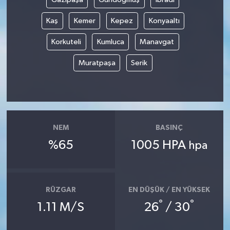
Kaş
Kemer
Kepez
Konyaaltı
Korkuteli
Kumluca
Manavgat
Muratpaşa
Serik
NEM
BASINÇ
%65
1005 HPA
hpa
RÜZGAR
EN DÜŞÜK / EN YÜKSEK
°
°
1.11 M/S
26
/ 30