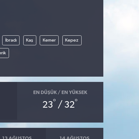
İbradı
Kaş
Kemer
Kepez
rik
EN DÜŞÜK / EN YÜKSEK
°
°
23
/ 32
13 AĞUSTOS
14 AĞUSTOS