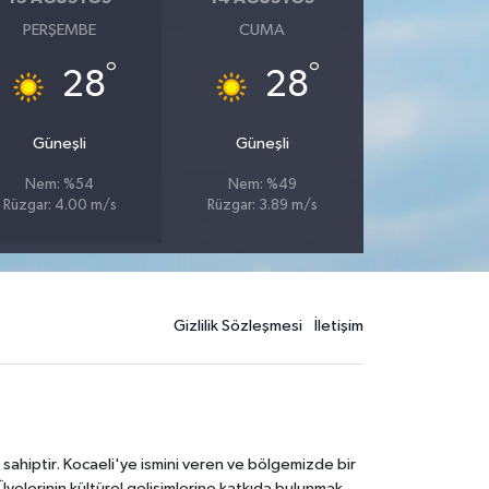
PERŞEMBE
CUMA
°
°
28
28
Güneşli
Güneşli
Nem: %54
Nem: %49
Rüzgar: 4.00 m/s
Rüzgar: 3.89 m/s
Gizlilik Sözleşmesi
İletişim
 sahiptir. Kocaeli'ye ismini veren ve bölgemizde bir
Üyelerinin kültürel gelişimlerine katkıda bulunmak,