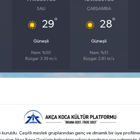
SALI
ÇARŞAMBA
°
°
29
28
Güneşli
Güneşli
Nem: %50
Nem: %51
Rüzgar: 3.39 m/s
Rüzgar: 2.81 m/s
kuruldu. Çeşitli meslek gruplarından genç ve dinamik bir üye profiline
 alan Akça Koca Gazi'nin birleştirici rolünü kendisine şiar edinmiştir. 