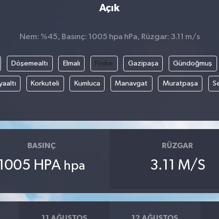
Açık
Nem: %45, Basınç: 1005 hpa hPa, Rüzgar: 3.11 m/s
Döşemealtı
Elmalı
Finike
Gazipaşa
Gündoğmuş
aaltı
Korkuteli
Kumluca
Manavgat
Muratpaşa
Se
BASINÇ
RÜZGAR
1005 HPA
3.11 M/S
hpa
11 AĞUSTOS
12 AĞUSTOS