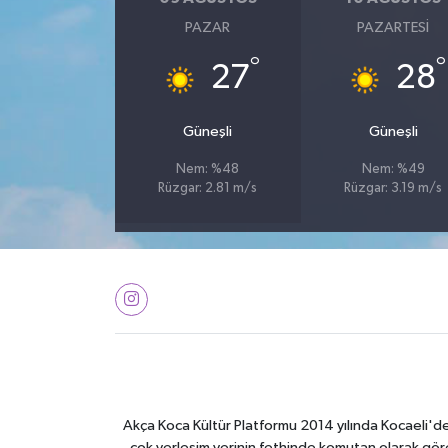
PAZAR
PAZARTESI
°
°
27
28
Güneşli
Güneşli
Nem: %48
Nem: %49
Rüzgar: 2.81 m/s
Rüzgar: 3.19 m/s
Akça Koca Kültür Platformu 2014 yılında Kocaeli'de 
çok yerleşim yerinin fethinde komutan olarak görev