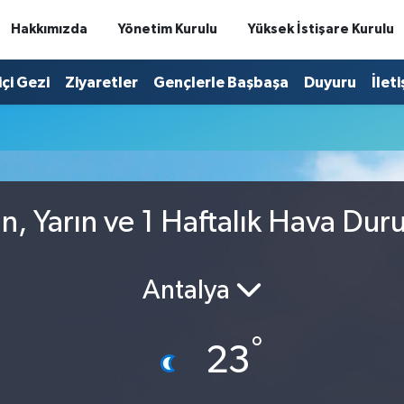
Hakkımızda
Yönetim Kurulu
Yüksek İstişare Kurulu
içi Gezi
Ziyaretler
Gençlerle Başbaşa
Duyuru
İlet
n, Yarın ve 1 Haftalık Hava Du
Antalya
°
23