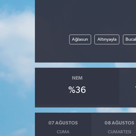
Yönetim Kurulu
Yüksek İstişare Kurulu
Ağlasun
Altınyayla
Buca
Sanat
NEM
%36
07 AĞUSTOS
08 AĞUSTOS
CUMA
CUMARTESI