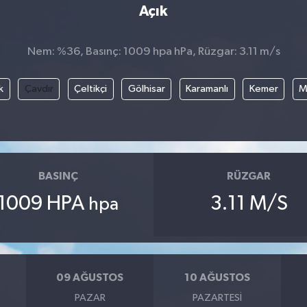
Açık
Nem: %36, Basınç: 1009 hpa hPa, Rüzgar: 3.11 m/s
k
Çavdır
Çeltikçi
Gölhisar
Karamanlı
Kemer
M
BASINÇ
RÜZGAR
1009 HPA
3.11 M/S
hpa
09 AĞUSTOS
10 AĞUSTOS
PAZAR
PAZARTESI