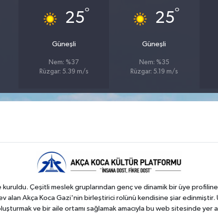
°
°
25
25
Güneşli
Güneşli
Nem: %37
Nem: %35
Rüzgar: 5.39 m/s
Rüzgar: 5.19 m/s
kuruldu. Çeşitli meslek gruplarından genç ve dinamik bir üye profiline
 alan Akça Koca Gazi'nin birleştirici rolünü kendisine şiar edinmiştir. 
 oluşturmak ve bir aile ortamı sağlamak amacıyla bu web sitesinde yer a