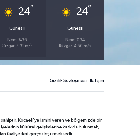
°
°
24
24
Güneşli
Güneşli
Nem: %36
Nem: %34
Rüzgar: 5.31 m/s
Rüzgar: 4.50 m/s
Gizlilik Sözleşmesi
İletişim
 sahiptir. Kocaeli'ye ismini veren ve bölgemizde bir
Üyelerinin kültürel gelişimlerine katkıda bulunmak,
lan faaliyetleri gerçekleştirmektedir.