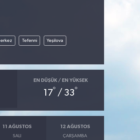
erkez
Tefenni
Yeşilova
EN DÜŞÜK / EN YÜKSEK
°
°
17
/ 33
11 AĞUSTOS
12 AĞUSTOS
SALI
ÇARŞAMBA