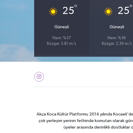
°
°
25
25
Güneşli
Güneşli
Nem: %37
Nem: %36
Rüzgar: 5.81 m/s
Rüzgar: 2.39 m/s
Akça Koca Kültür Platformu 2014 yılında Kocaeli'de 
çok yerleşim yerinin fethinde komutan olarak görev
üyeler arasında derinlikli dostluklar