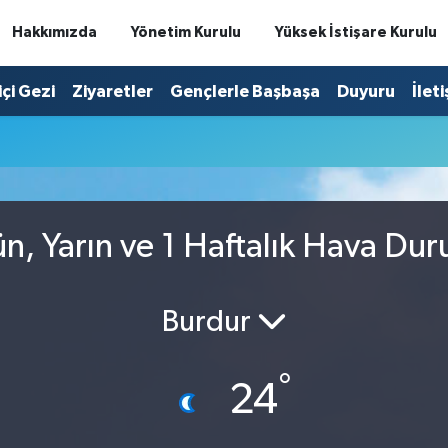
Hakkımızda
Yönetim Kurulu
Yüksek İstişare Kurulu
içi Gezi
Ziyaretler
Gençlerle Başbaşa
Duyuru
İlet
n, Yarın ve 1 Haftalık Hava Du
Burdur
°
24