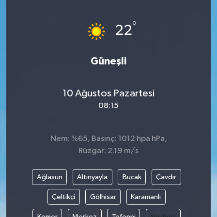
Yönetim Kurulu
°
22
Yüksek İstişare Kurulu
Güneşli
Sanat
10 Ağustos Pazartesi
08:15
Nem: %65, Basınç: 1012 hpa hPa,
Rüzgar: 2.19 m/s
Ağlasun
Altınyayla
Bucak
Çavdır
Çeltikçi
Gölhisar
Karamanlı
Kemer
Merkez
Tefenni
Yeşilova