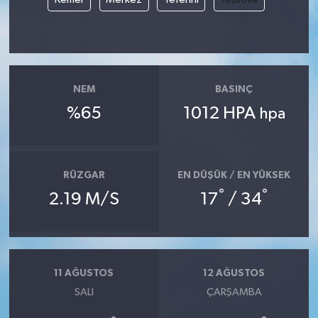
NEM
BASINÇ
%65
1012 HPA
hpa
RÜZGAR
EN DÜŞÜK / EN YÜKSEK
°
°
2.19 M/S
17
/ 34
11 AĞUSTOS
12 AĞUSTOS
SALI
ÇARŞAMBA