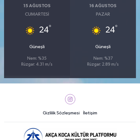
15 AĞUSTOS
16 AĞUSTOS
CUMARTESI
PAZAR
°
°
24
24
Güneşli
Güneşli
Nem: %35
Nem: %37
Rüzgar: 4.31 m/s
Rüzgar: 2.89 m/s
Gizlilik Sözleşmesi
İletişim