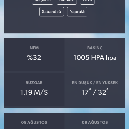
Şabanözü
Yapraklı
NEM
BASINÇ
%32
1005 HPA
hpa
RÜZGAR
EN DÜŞÜK / EN YÜKSEK
°
°
1.19 M/S
17
/ 32
08 AĞUSTOS
09 AĞUSTOS