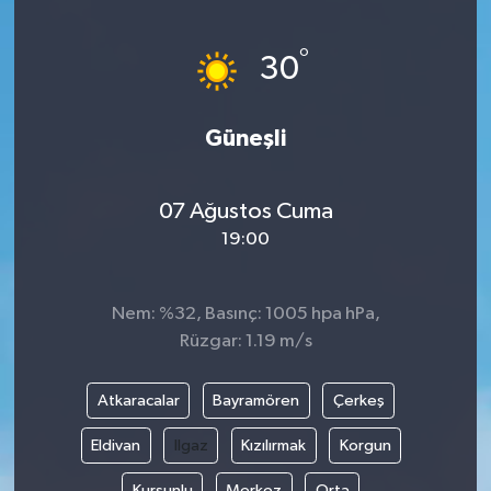
Yönetim Kurulu
°
30
Yüksek İstişare Kurulu
Güneşli
Sanat
07 Ağustos Cuma
19:00
Nem: %32, Basınç: 1005 hpa hPa,
Rüzgar: 1.19 m/s
Atkaracalar
Bayramören
Çerkeş
Eldivan
Ilgaz
Kızılırmak
Korgun
Kurşunlu
Merkez
Orta