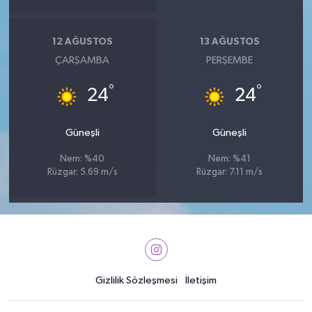
12 AĞUSTOS
13 AĞUSTOS
ÇARŞAMBA
PERŞEMBE
°
°
24
24
Güneşli
Güneşli
Nem: %40
Nem: %41
Rüzgar: 5.69 m/s
Rüzgar: 7.11 m/s
Gizlilik Sözleşmesi
İletişim