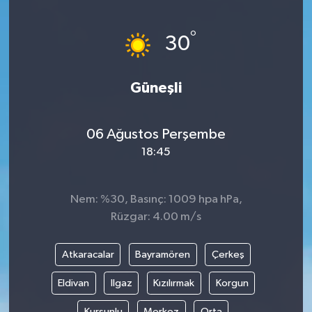
Yönetim Kurulu
°
30
Yüksek İstişare Kurulu
Güneşli
Sanat
06 Ağustos Perşembe
18:45
Nem: %30, Basınç: 1009 hpa hPa,
Rüzgar: 4.00 m/s
Atkaracalar
Bayramören
Çerkeş
Eldivan
Ilgaz
Kızılırmak
Korgun
Kurşunlu
Merkez
Orta