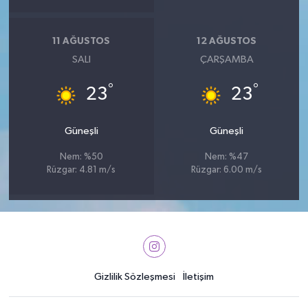
11 AĞUSTOS
12 AĞUSTOS
SALI
ÇARŞAMBA
°
°
23
23
Güneşli
Güneşli
Nem: %50
Nem: %47
Rüzgar: 4.81 m/s
Rüzgar: 6.00 m/s
Gizlilik Sözleşmesi
İletişim