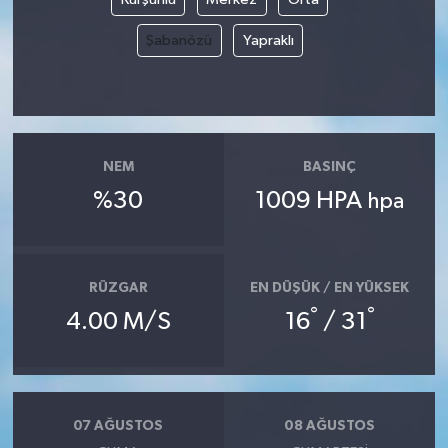
Şabanözü
Yapraklı
NEM
BASINÇ
%30
1009 HPA
hpa
RÜZGAR
EN DÜŞÜK / EN YÜKSEK
°
°
4.00 M/S
16
/ 31
07 AĞUSTOS
08 AĞUSTOS