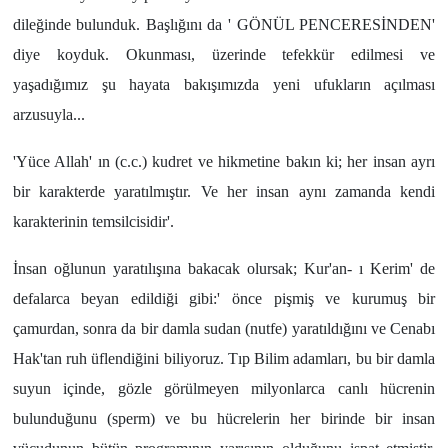
dileğinde bulunduk. Başlığını da ' GÖNÜL PENCERESİNDEN'
diye koyduk. Okunması, üzerinde tefekkür edilmesi ve
yaşadığımız şu hayata bakışımızda yeni ufukların açılması
arzusuyla...
'Yüce Allah' ın (c.c.) kudret ve hikmetine bakın ki; her insan ayrı
bir karakterde yaratılmıştır. Ve her insan aynı zamanda kendi
karakterinin temsilcisidir'.
İnsan oğlunun yaratılışına bakacak olursak; Kur'an- ı Kerim' de
defalarca beyan edildiği gibi:' önce pişmiş ve kurumuş bir
çamurdan, sonra da bir damla sudan (nutfe) yaratıldığını ve Cenabı
Hak'tan ruh üflendiğini biliyoruz. Tıp Bilim adamları, bu bir damla
suyun içinde, gözle görülmeyen milyonlarca canlı hücrenin
bulunduğunu (sperm) ve bu hücrelerin her birinde bir insan