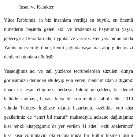
'İnsan ve Karakter'
Yönetim Kurulu
Yüce Rabbimiz' in biz insanlara verdiği en büyük, en önemli
Yüksek İstişare Kurulu
nimetlerin başında gelen akıl ve irademizle; hayatımızı yaşar,
geleceğe ait kararları alır, uygular ve yasarız. Her yaş, bir anlamda
Sanat
Yaratıcının verdiği ömür, kendi çağında yaşanarak akıp gider, mazi
denilen hatıralara dönüşür.
Yaşadığımız acı ve tatlı yüzlerce tecrübelerden süzülen, dünya
görüşümüzü derinden etkileyip yön veren, inancımızdan aldığımız
ilham ile tespit ettiğimiz; herkesin bildiği gerçekleri, bir demet
halinde sunmayı, hayata karşı bir sorumluluk kabul ettik. 2019
yılında Türkçe- İngilizce olarak hazırlayıp, özellikle yurt dışı
gezilerimiz de *emri bil maruf* maksadıyla acizane dağıttığımız
kısa renkli kitapçığımız da yer verilen 41 adet ' özlü sözlerimizi'
kısa kısa yorumlayıp okuyucularımıza bir kültür hizmeti olsun