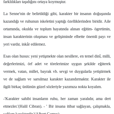
farklılıkları taşıdığını ortaya koymuştur.
La Senne'nin de belirtildiği gibi, karakter bir insanın doğuşunda
kazandığı ve ruhunun iskeletini yaptığı özelliklerinden biridir. Aile
ortamında, okulda ve toplum hayatında alınan eğitim- ögretimin,
insan karakterinin oluşması ve gelişiminde elbette önemli payı ve
yeri vardır, inkâr edilemez.
Esas olan husus: yeni yetişmekte olan nesillere, en temel dinî, milli,
değerlerimizi, örf adet ve törelerimize uygun şekilde eğiterek
vermek, vatan, millet, bayrak vb. sevgi ve duygularla yetiştirmek
ve de sağlam ve sarsılmaz karakter kazandırmaktır. Karakter ile
ilgili birkaç ünlünün güzel sözleriyle yazımıza nokta koyalım.
-'Karakter sahibi insanların ruhu, her zaman yaralıdır, ama dert
etmezler.'(Halil Cibran). - ' Bir insana itibar sağlayan, çalışmakla,
sağlam karakterdir.'(Albert Camus).