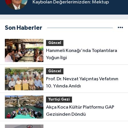
Kaybolan Değerlerimizden: Mektup
Son Haberler
Güncel
Hanımeli Konağı'nda Toplantılara
Yoğun İlgi
Güncel
Prof. Dr. Nevzat Yalçıntaş Vefatının
10. Yılında Anıldı
Yurtiçi Gezi
Akça Koca Kültür Platformu GAP
Gezisinden Döndü