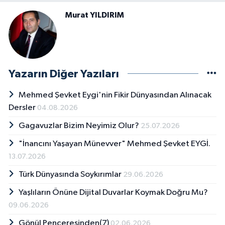
Murat YILDIRIM
Yazarın Diğer Yazıları
Mehmed Şevket Eygi'nin Fikir Dünyasından Alınacak
Dersler
04.08.2026
Gagavuzlar Bizim Neyimiz Olur?
25.07.2026
"İnancını Yaşayan Münevver" Mehmed Şevket EYGİ.
13.07.2026
Türk Dünyasında Soykırımlar
29.06.2026
Yaşlıların Önüne Dijital Duvarlar Koymak Doğru Mu?
09.06.2026
Gönül Penceresinden(7)
02.06.2026