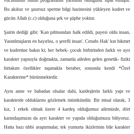
vücudunun bütün programının yarısının olduğunu ispat etmiştir.
Bu akılsız ve şuursuz sperme bilgi hazinesini yükleyen kudret ve
gücün Allah (c.c) olduğuna şek ve şüphe yoktur.
Şairin dediği gibi: 'Kan pıhtısından halk edildi, payesi oldu insan,
Yaratılmışların en hayırlısı, o şerefli insan'. Cenabı Hak' kın hikmet
ve kudretine bakın ki; her bebek- çocuk birbirinden farklı ve ayrı
karakter yapısıyla doğmakta, zamanla aileden gelen genetik- fiziki
birtakım özellikler taşımakla beraber, sonunda kendi *Özel
Karakterine* bürünmektedir.
Aynı anne ve babadan olsalar dahi, kardeşlerin farklı yapı ve
karakterde olduklarını gözlemek mümkündür. Bir misal olarak, 3
kız, 1 erkek olmak üzere 4 kardeş olduğumuz ailemizde, dört
karındaşımızın da ayrı karakter ve yapıda olduğumuzu biliyoruz.
Hatta bazı tıbbi araştırmalar, tek yumurta ikizlerinin bile karakter