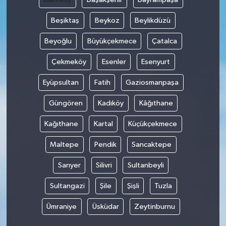
Beşiktaş
Beykoz
Beylikdüzü
Beyoğlu
Büyükçekmece
Çatalca
Çekmeköy
Esenler
Esenyurt
Eyüpsultan
Fatih
Gaziosmanpaşa
Güngören
Kadıköy
Kâğıthane
Kağıthane
Kartal
Küçükçekmece
Maltepe
Pendik
Sancaktepe
Sarıyer
Silivri
Sultanbeyli
Sultangazi
Şile
Şişli
Tuzla
Ümraniye
Üsküdar
Zeytinburnu