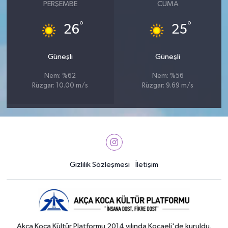
PERŞEMBE
CUMA
°
°
26
25
Güneşli
Güneşli
Nem: %62
Nem: %56
Rüzgar: 10.00 m/s
Rüzgar: 9.69 m/s
Gizlilik Sözleşmesi
İletişim
Akça Koca Kültür Platformu 2014 yılında Kocaeli'de kuruldu.