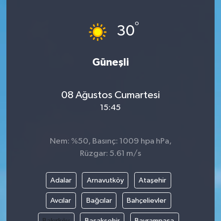
Yönetim Kurulu
°
30
Yüksek İstişare Kurulu
Güneşli
Sanat
08 Ağustos Cumartesi
15:45
Nem: %50, Basınç: 1009 hpa hPa,
Rüzgar: 5.61 m/s
Adalar
Arnavutköy
Ataşehir
Avcılar
Bağcılar
Bahçelievler
Bakırköy
Başakşehir
Bayrampaşa