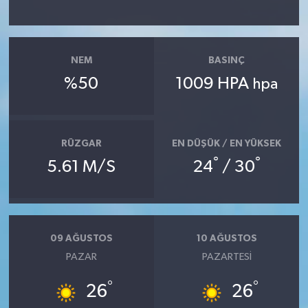
NEM
BASINÇ
%50
1009 HPA
hpa
RÜZGAR
EN DÜŞÜK / EN YÜKSEK
°
°
5.61 M/S
24
/ 30
09 AĞUSTOS
10 AĞUSTOS
PAZAR
PAZARTESI
°
°
26
26