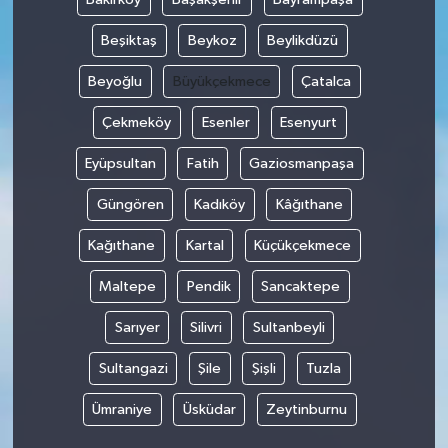
Beşiktaş
Beykoz
Beylikdüzü
Beyoğlu
Büyükçekmece
Çatalca
Çekmeköy
Esenler
Esenyurt
Eyüpsultan
Fatih
Gaziosmanpaşa
Güngören
Kadıköy
Kâğıthane
Kağıthane
Kartal
Küçükçekmece
Maltepe
Pendik
Sancaktepe
Sarıyer
Silivri
Sultanbeyli
Sultangazi
Şile
Şişli
Tuzla
Ümraniye
Üsküdar
Zeytinburnu