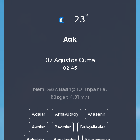
Yönetim Kurulu
°
23
Yüksek İstişare Kurulu
Açık
Sanat
07 Ağustos Cuma
02:45
Nem: %87, Basınç: 1011 hpa hPa,
Rüzgar: 4.31 m/s
Adalar
Arnavutköy
Ataşehir
Avcılar
Bağcılar
Bahçelievler
Bakırköy
Başakşehir
Bayrampaşa