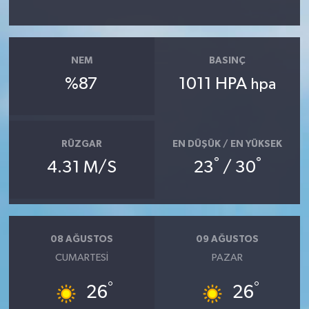
NEM
BASINÇ
%87
1011 HPA
hpa
RÜZGAR
EN DÜŞÜK / EN YÜKSEK
°
°
4.31 M/S
23
/ 30
08 AĞUSTOS
09 AĞUSTOS
CUMARTESI
PAZAR
°
°
26
26