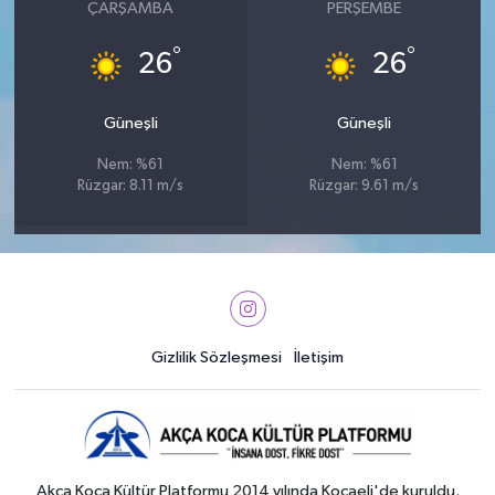
ÇARŞAMBA
PERŞEMBE
°
°
26
26
Güneşli
Güneşli
Nem: %61
Nem: %61
Rüzgar: 8.11 m/s
Rüzgar: 9.61 m/s
Gizlilik Sözleşmesi
İletişim
Akça Koca Kültür Platformu 2014 yılında Kocaeli'de kuruldu.