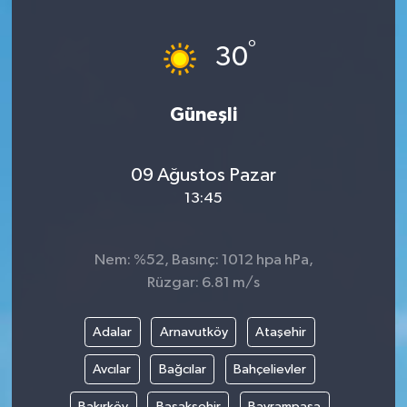
Yönetim Kurulu
°
30
Yüksek İstişare Kurulu
Güneşli
Sanat
09 Ağustos Pazar
13:45
Nem: %52, Basınç: 1012 hpa hPa,
Rüzgar: 6.81 m/s
Adalar
Arnavutköy
Ataşehir
Avcılar
Bağcılar
Bahçelievler
Bakırköy
Başakşehir
Bayrampaşa