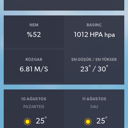
NEM
BASINÇ
%52
1012 HPA
hpa
RÜZGAR
EN DÜŞÜK / EN YÜKSEK
°
°
6.81 M/S
23
/ 30
10 AĞUSTOS
11 AĞUSTOS
PAZARTESI
SALI
°
°
25
25