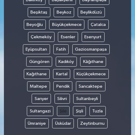
Beşiktaş
Beykoz
Beylikdüzü
Beyoğlu
Büyükçekmece
Çatalca
Çekmeköy
Esenler
Esenyurt
Eyüpsultan
Fatih
Gaziosmanpaşa
Güngören
Kadıköy
Kâğıthane
Kağıthane
Kartal
Küçükçekmece
Maltepe
Pendik
Sancaktepe
Sarıyer
Silivri
Sultanbeyli
Sultangazi
Şile
Şişli
Tuzla
Ümraniye
Üsküdar
Zeytinburnu