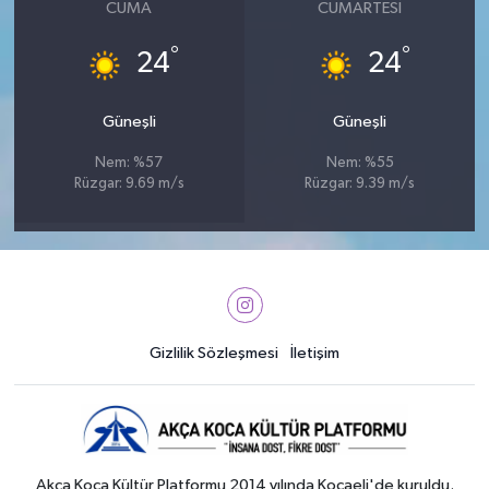
CUMA
CUMARTESI
°
°
24
24
Güneşli
Güneşli
Nem: %57
Nem: %55
Rüzgar: 9.69 m/s
Rüzgar: 9.39 m/s
Gizlilik Sözleşmesi
İletişim
Akça Koca Kültür Platformu 2014 yılında Kocaeli'de kuruldu.