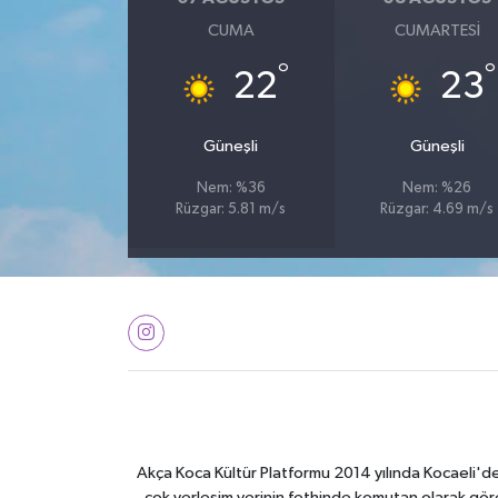
CUMA
CUMARTESI
°
°
22
23
Güneşli
Güneşli
Nem: %36
Nem: %26
Rüzgar: 5.81 m/s
Rüzgar: 4.69 m/s
Akça Koca Kültür Platformu 2014 yılında Kocaeli'de 
çok yerleşim yerinin fethinde komutan olarak görev