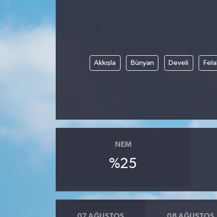
Yönetim Kurulu
Yüksek İstişare Kurulu
Akkışla
Bünyan
Develi
Fela
Sanat
NEM
%25
07 AĞUSTOS
08 AĞUSTOS