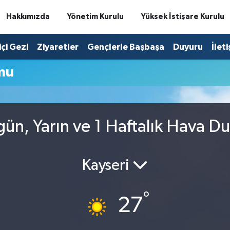
Hakkımızda
Yönetim Kurulu
Yüksek İstişare Kurulu
içi Gezi
Ziyaretler
Gençlerle Başbaşa
Duyuru
İlet
mu
gün, Yarın ve 1 Haftalık Hava D
Kayseri
°
27