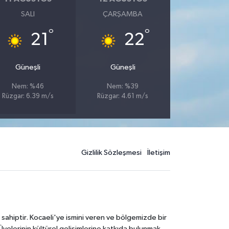
SALI
ÇARŞAMBA
°
°
21
22
Güneşli
Güneşli
Nem: %46
Nem: %39
Rüzgar: 6.39 m/s
Rüzgar: 4.61 m/s
Gizlilik Sözleşmesi
İletişim
 sahiptir. Kocaeli'ye ismini veren ve bölgemizde bir
Üyelerinin kültürel gelişimlerine katkıda bulunmak,