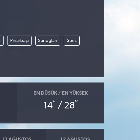
n
Pınarbaşı
Sarıoğlan
Sarız
EN DÜŞÜK / EN YÜKSEK
°
°
14
/ 28
11 AĞUSTOS
12 AĞUSTOS