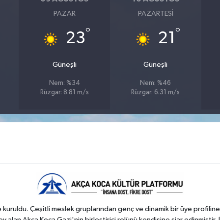
PAZAR
PAZARTESI
°
°
23
21
Güneşli
Güneşli
Nem: %34
Nem: %46
Rüzgar: 8.81 m/s
Rüzgar: 6.31 m/s
kuruldu. Çeşitli meslek gruplarından genç ve dinamik bir üye profiline
 alan Akça Koca Gazi'nin birleştirici rolünü kendisine şiar edinmiştir. 