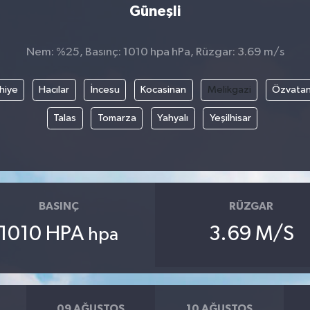
Güneşli
Nem: %25, Basınç: 1010 hpa hPa, Rüzgar: 3.69 m/s
hiye
Hacılar
İncesu
Kocasinan
Melikgazi
Özvata
Talas
Tomarza
Yahyalı
Yeşilhisar
BASINÇ
RÜZGAR
1010 HPA
3.69 M/S
hpa
09 AĞUSTOS
10 AĞUSTOS