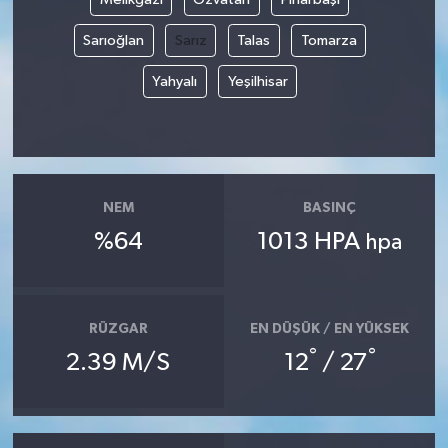
Sarıoğlan
Sarız
Talas
Tomarza
Yahyalı
Yeşilhisar
NEM
BASINÇ
%64
1013 HPA
hpa
RÜZGAR
EN DÜŞÜK / EN YÜKSEK
°
°
2.39 M/S
12
/ 27