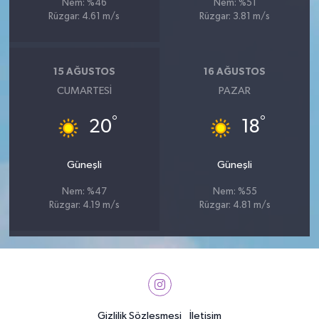
Nem: %46
Nem: %51
Rüzgar: 4.61 m/s
Rüzgar: 3.81 m/s
15 AĞUSTOS
16 AĞUSTOS
CUMARTESI
PAZAR
°
°
20
18
Güneşli
Güneşli
Nem: %47
Nem: %55
Rüzgar: 4.19 m/s
Rüzgar: 4.81 m/s
Gizlilik Sözleşmesi
İletişim