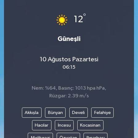
Yönetim Kurulu
°
12
Yüksek İstişare Kurulu
Güneşli
Sanat
10 Ağustos Pazartesi
06:15
Nem: %64, Basınç: 1013 hpa hPa,
Rüzgar: 2.39 m/s
Akkışla
Bünyan
Develi
Felahiye
Hacılar
İncesu
Kocasinan
Melikgazi
Özvatan
Pınarbaşı