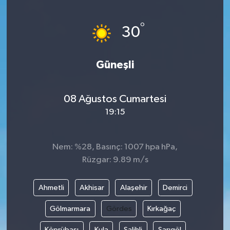
Yönetim Kurulu
°
30
Yüksek İstişare Kurulu
Güneşli
Sanat
08 Ağustos Cumartesi
19:15
Nem: %28, Basınç: 1007 hpa hPa,
Rüzgar: 9.89 m/s
Ahmetli
Akhisar
Alaşehir
Demirci
Gölmarmara
Gördes
Kırkağaç
Köprübaşı
Kula
Salihli
Sarıgöl