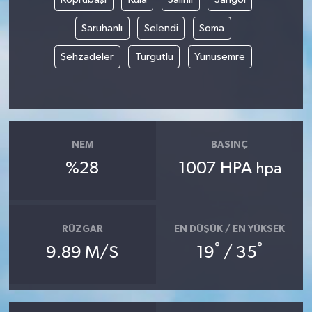
Saruhanlı
Selendi
Soma
Şehzadeler
Turgutlu
Yunusemre
NEM
BASINÇ
%28
1007 HPA
hpa
RÜZGAR
EN DÜŞÜK / EN YÜKSEK
°
°
9.89 M/S
19
/ 35