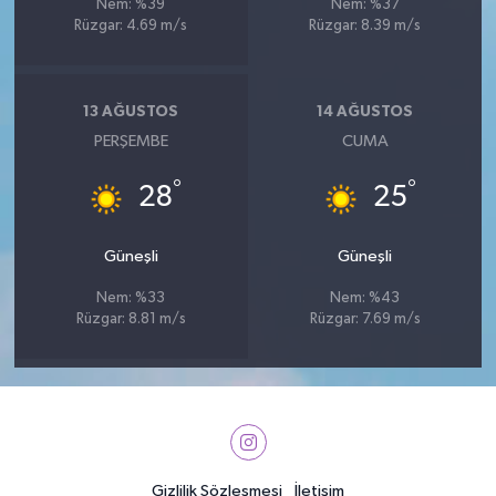
Nem: %39
Nem: %37
Rüzgar: 4.69 m/s
Rüzgar: 8.39 m/s
13 AĞUSTOS
14 AĞUSTOS
PERŞEMBE
CUMA
°
°
28
25
Güneşli
Güneşli
Nem: %33
Nem: %43
Rüzgar: 8.81 m/s
Rüzgar: 7.69 m/s
Gizlilik Sözleşmesi
İletişim