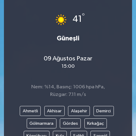
Yönetim Kurulu
°
41
Yüksek İstişare Kurulu
Güneşli
Sanat
09 Ağustos Pazar
15:00
Nem: %14, Basınç: 1006 hpa hPa,
Rüzgar: 7.11 m/s
Ahmetli
Akhisar
Alaşehir
Demirci
Gölmarmara
Gördes
Kırkağaç
Köprübaşı
Kula
Salihli
Sarıgöl