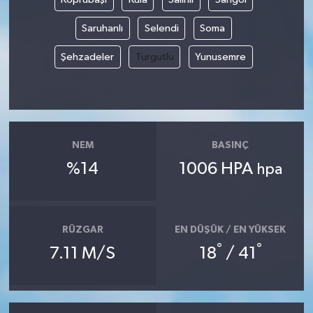
Saruhanlı
Selendi
Soma
Şehzadeler
Turgutlu
Yunusemre
NEM
BASINÇ
%14
1006 HPA
hpa
RÜZGAR
EN DÜŞÜK / EN YÜKSEK
°
°
7.11 M/S
18
/ 41