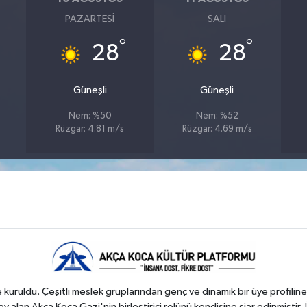
PAZARTESI
SALI
°
°
28
28
Güneşli
Güneşli
Nem: %50
Nem: %52
Rüzgar: 4.81 m/s
Rüzgar: 4.69 m/s
kuruldu. Çeşitli meslek gruplarından genç ve dinamik bir üye profiline
 alan Akça Koca Gazi'nin birleştirici rolünü kendisine şiar edinmiştir. 