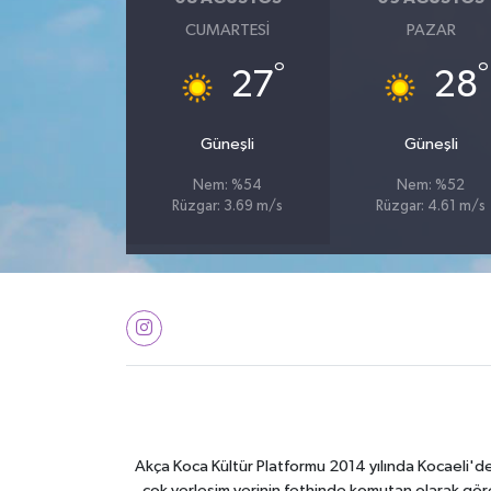
CUMARTESI
PAZAR
°
°
27
28
Güneşli
Güneşli
Nem: %54
Nem: %52
Rüzgar: 3.69 m/s
Rüzgar: 4.61 m/s
Akça Koca Kültür Platformu 2014 yılında Kocaeli'de 
çok yerleşim yerinin fethinde komutan olarak görev