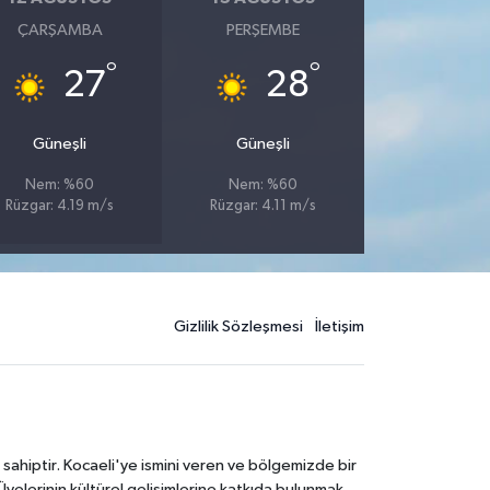
ÇARŞAMBA
PERŞEMBE
°
°
27
28
Güneşli
Güneşli
Nem: %60
Nem: %60
Rüzgar: 4.19 m/s
Rüzgar: 4.11 m/s
Gizlilik Sözleşmesi
İletişim
 sahiptir. Kocaeli'ye ismini veren ve bölgemizde bir
Üyelerinin kültürel gelişimlerine katkıda bulunmak,