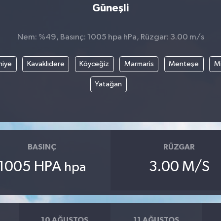
Güneşli
Nem: %49, Basınç: 1005 hpa hPa, Rüzgar: 3.00 m/s
hiye
Kavaklıdere
Köyceğiz
Marmaris
Menteşe
Mi
Yatağan
BASINÇ
RÜZGAR
1005 HPA
3.00 M/S
hpa
10 AĞUSTOS
11 AĞUSTOS