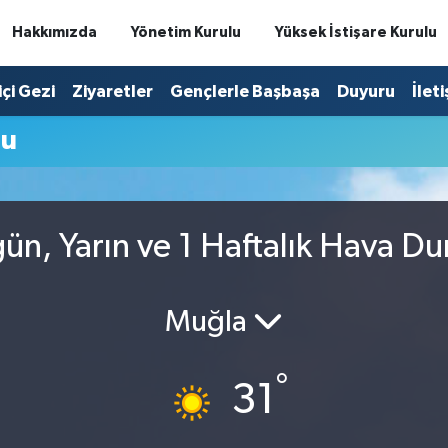
Hakkımızda
Yönetim Kurulu
Yüksek İstişare Kurulu
içi Gezi
Ziyaretler
Gençlerle Başbaşa
Duyuru
İlet
mu
n, Yarın ve 1 Haftalık Hava D
Muğla
°
31