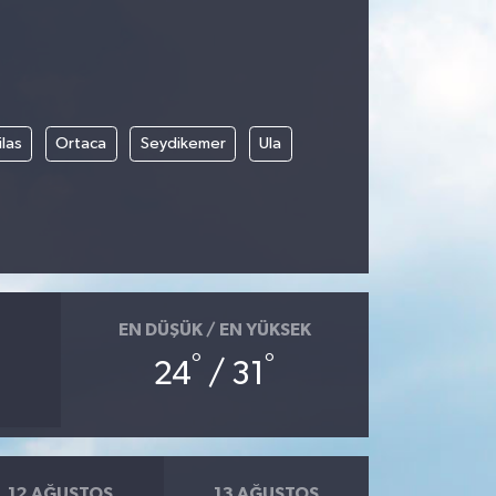
las
Ortaca
Seydikemer
Ula
EN DÜŞÜK / EN YÜKSEK
°
°
24
/ 31
12 AĞUSTOS
13 AĞUSTOS